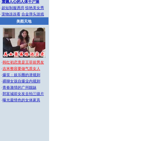
·
震撼人心的人体干尸展
·
超短制服诱惑
惊艳美女秀
·
宠物连连看
合金弹头游戏
美图天地
·
韩红初恋竟是王菲前男友
·
吉米整容要做气质女人
·
爆笑：娱乐圈的潜规则
·
裸聊女孩自爆业内规则
·
青春激情的广州靓妹
·
郭富城前女友去拍三级片
·
曝光最情色的女体家具