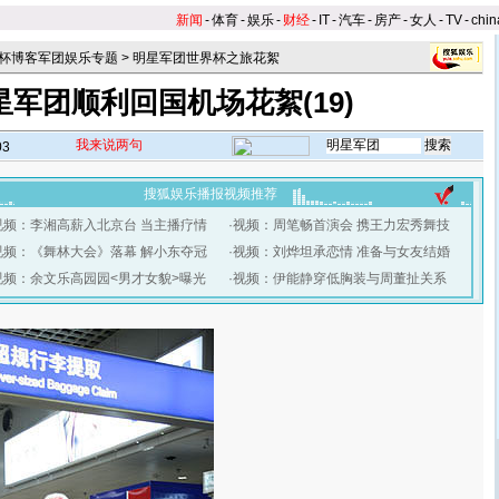
新闻
-
体育
-
娱乐
-
财经
-
IT
-
汽车
-
房产
-
女人
-
TV
-
chin
杯博客军团娱乐专题
>
明星军团世界杯之旅花絮
星军团顺利回国机场花絮(19)
我来说两句
03
搜狐娱乐播报视频推荐
视频：李湘高薪入北京台 当主播疗情
·
视频：周笔畅首演会 携王力宏秀舞技
视频：《舞林大会》落幕 解小东夺冠
·
视频：刘烨坦承恋情 准备与女友结婚
视频：余文乐高园园<男才女貌>曝光
·
视频：伊能静穿低胸装与周董扯关系
】