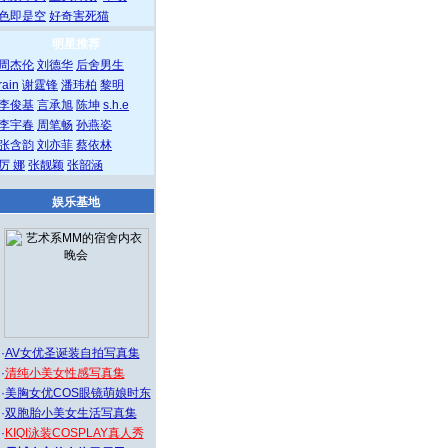
色即是空
好奇害死猫
明星推荐
周杰伦
刘德华
后舍男生
rain
谢霆锋
潘玮柏
黎明
李俊基
言承旭
陈坤
s.h.e
李宇春
周笔畅
孙燕姿
张含韵
刘亦菲
蔡依林
厉 娜
张靓颖
张韶涵
娱乐基地
·
AV女优圣诞装自拍写真集
·
清纯小美女性感写真集
·
美胸女优COS眼镜萌娘时东
·
双胞胎小美女生活写真集
·
KIQI泳装COSPLAY真人秀