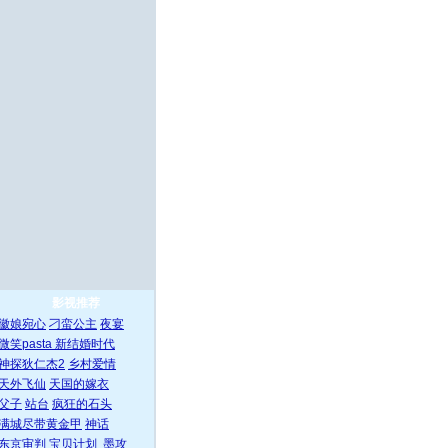
影视推荐
徽娘宛心
刁蛮公主
夜宴
微笑pasta
新结婚时代
神探狄仁杰2
乡村爱情
天外飞仙
天国的嫁衣
父子
站台
疯狂的石头
满城尽带黄金甲
神话
东京审判
宝贝计划
墨攻