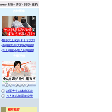
aren
-
邮件
-
博客
-
BBS
-
搜狗
热辣图集
·
猫步女王化身卡丁车女郎
·
港明星怪癖大揭秘(组图)
·
老土明星不堪入目(组图)
火爆视频
胡军大夸赵本山不老
万人签名拒看黄金甲