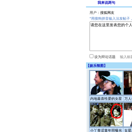
我来说两句
用户：
*用搜狗拼音输入法发帖子
设为辩论话题
【
娱乐辣图
】
内地最喜性爱的女星
万人
小丫青涩童年照曝光
女星