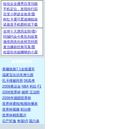
频道精彩推荐
·
青藏铁路7.1全线通车
·
温家宝出访非洲七国
·
扎卡维被炸死
06高考
·
2008奥运会
NBA
科比
F1
·
2006世界杯
姚明
王治郅
·
2006年德国世界杯
·
世界杯赛程/电视转播表
·
世界杯视频
积分榜
·
世界杯精彩图片
·
日产轩逸
奇瑞V5
国六条