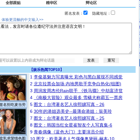
全部跟贴
精华区
辩论区
匿名发表：
隐藏地址：
，体验更流畅的中文输入>>
【
娱乐热闻TOP10
】
1
李俊基魅力写真曝光 彩色与黑白展现不同感觉
2
北京拉票会加场 内地男歌手竞争白热化(组图)
3
周润发周杰伦Rain联手 《铁马骝》中劫富济贫
4
《南极大冒险》观众最多 雪橇犬称霸五一票房
5
图文：台湾著名艺人徐熙娣写真－26
签名拒吃麦当劳
6
30年的港姐选美史--最薄命港姐：翁美玲
7
图文：台湾著名艺人徐熙娣写真－25
8
图文：韩国当红女星崔智友个人写真集-6
9
青春偶像《蓝色大门》主要演员介绍
卖乳求荣情色图
10
图文：欧美著名人气偶像奥黛丽-赫本-10