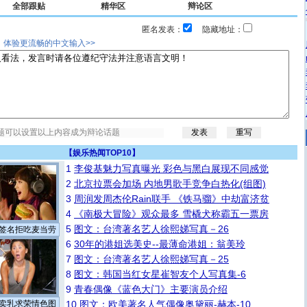
全部跟贴
精华区
辩论区
匿名发表：
隐藏地址：
，体验更流畅的中文输入>>
【
娱乐热闻TOP10
】
1
李俊基魅力写真曝光 彩色与黑白展现不同感觉
2
北京拉票会加场 内地男歌手竞争白热化(组图)
3
周润发周杰伦Rain联手 《铁马骝》中劫富济贫
4
《南极大冒险》观众最多 雪橇犬称霸五一票房
5
图文：台湾著名艺人徐熙娣写真－26
签名拒吃麦当劳
6
30年的港姐选美史--最薄命港姐：翁美玲
7
图文：台湾著名艺人徐熙娣写真－25
8
图文：韩国当红女星崔智友个人写真集-6
9
青春偶像《蓝色大门》主要演员介绍
卖乳求荣情色图
10
图文：欧美著名人气偶像奥黛丽-赫本-10