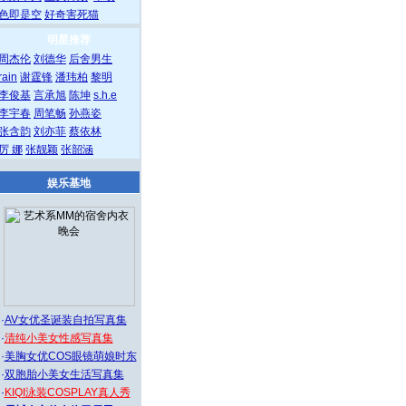
色即是空
好奇害死猫
明星推荐
周杰伦
刘德华
后舍男生
rain
谢霆锋
潘玮柏
黎明
李俊基
言承旭
陈坤
s.h.e
李宇春
周笔畅
孙燕姿
张含韵
刘亦菲
蔡依林
厉 娜
张靓颖
张韶涵
娱乐基地
·
AV女优圣诞装自拍写真集
·
清纯小美女性感写真集
·
美胸女优COS眼镜萌娘时东
·
双胞胎小美女生活写真集
·
KIQI泳装COSPLAY真人秀