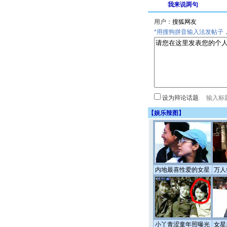
我来说两句
用户：
*用搜狗拼音输入法发帖子
设为辩论话题
【
娱乐辣图
】
内地最喜性爱的女星
万人
小丫青涩童年照曝光
女星