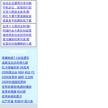
频道精彩推荐
·
青藏铁路7.1全线通车
·
温家宝出访非洲七国
·
扎卡维被炸死
06高考
·
2008奥运会
NBA
科比
F1
·
2006世界杯
姚明
王治郅
·
2006年德国世界杯
·
世界杯赛程/电视转播表
·
世界杯视频
积分榜
·
世界杯精彩图片
·
日产轩逸
奇瑞V5
国六条