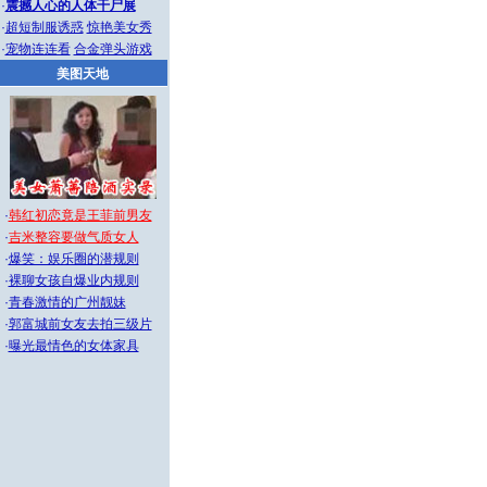
·
震撼人心的人体干尸展
·
超短制服诱惑
惊艳美女秀
·
宠物连连看
合金弹头游戏
美图天地
·
韩红初恋竟是王菲前男友
·
吉米整容要做气质女人
·
爆笑：娱乐圈的潜规则
·
裸聊女孩自爆业内规则
·
青春激情的广州靓妹
·
郭富城前女友去拍三级片
·
曝光最情色的女体家具