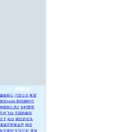
影视推荐
徽娘宛心
刁蛮公主
夜宴
微笑pasta
新结婚时代
神探狄仁杰2
乡村爱情
天外飞仙
天国的嫁衣
父子
站台
疯狂的石头
满城尽带黄金甲
神话
东京审判
宝贝计划
墨攻