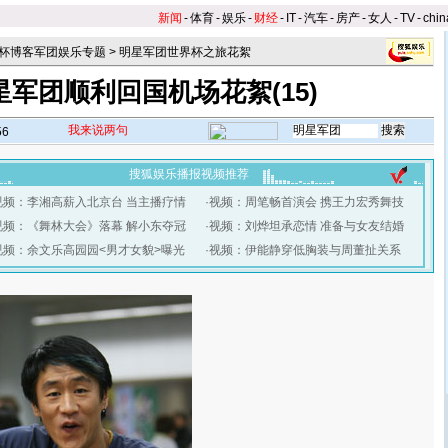
新闻
-
体育
-
娱乐
-
财经
-
IT
-
汽车
-
房产
-
女人
-
TV
-
chin
杯博客军团娱乐专题
>
明星军团世界杯之旅花絮
星军团顺利回国机场花絮(15)
我来说两句
56
搜狐娱乐播报视频推荐
视频：李湘高薪入北京台 当主播疗情
·
视频：周笔畅首演会 携王力宏秀舞技
视频：《舞林大会》落幕 解小东夺冠
·
视频：刘烨坦承恋情 准备与女友结婚
视频：余文乐高园园<男才女貌>曝光
·
视频：伊能静穿低胸装与周董扯关系
】