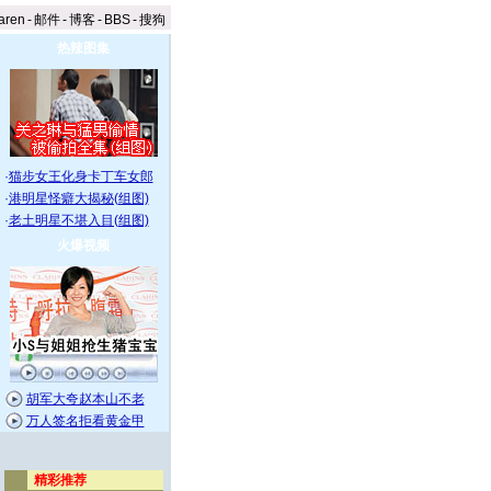
aren
-
邮件
-
博客
-
BBS
-
搜狗
热辣图集
·
猫步女王化身卡丁车女郎
·
港明星怪癖大揭秘(组图)
·
老土明星不堪入目(组图)
火爆视频
胡军大夸赵本山不老
万人签名拒看黄金甲