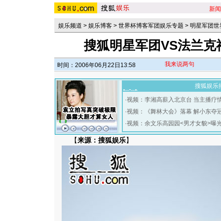
新闻
娱乐频道
>
娱乐博客
>
世界杯博客军团娱乐专题
>
明星军团世
搜狐明星军团VS法兰克福
我来说两句
时间：2006年06月22日13:58
搜狐娱乐
·
视频：李湘高薪入北京台 当主播疗
·
视频：《舞林大会》落幕 解小东夺
·
视频：余文乐高园园<男才女貌>曝
【
来源：搜狐娱乐
】