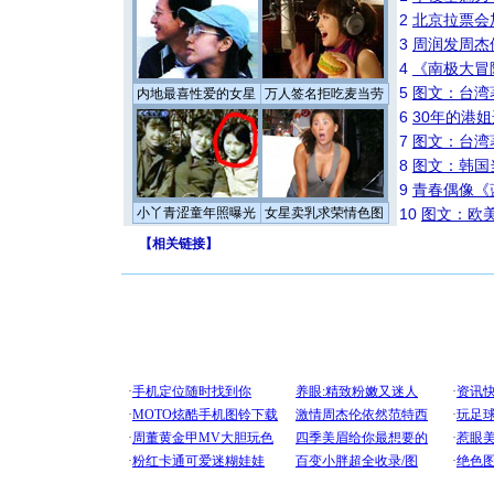
2
北京拉票会
3
周润发周杰
4
《南极大冒
5
图文：台湾
内地最喜性爱的女星
万人签名拒吃麦当劳
6
30年的港
7
图文：台湾
8
图文：韩国
9
青春偶像《
小丫青涩童年照曝光
女星卖乳求荣情色图
10
图文：欧美
【
相关链接
】