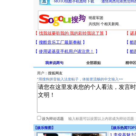
共找到
个相关新闻.
我来说两句
全部跟贴
精华
用户：
*用搜狗拼音输入法发帖子，体验更流畅的中文输入>>
设为辩论话题
【
娱乐辣图
】
【
娱乐热闻TOP
1
李俊基魅力