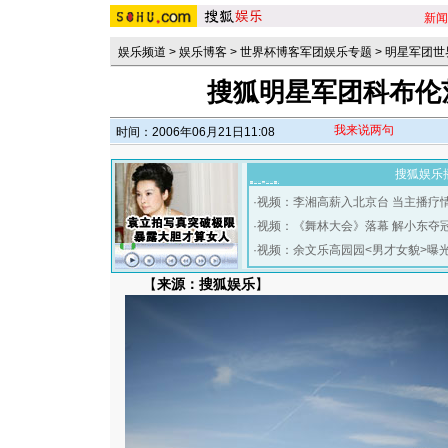
新闻
娱乐频道
>
娱乐博客
>
世界杯博客军团娱乐专题
>
明星军团世
搜狐明星军团科布伦茨
我来说两句
时间：2006年06月21日11:08
搜狐娱乐
·
视频：李湘高薪入北京台 当主播疗
·
视频：《舞林大会》落幕 解小东夺
·
视频：余文乐高园园<男才女貌>曝
【
来源：搜狐娱乐
】