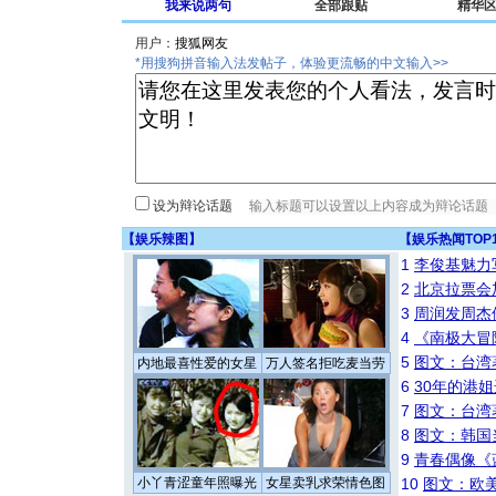
我来说两句
全部跟贴
精华
用户：
*用搜狗拼音输入法发帖子，体验更流畅的中文输入>>
设为辩论话题
【
娱乐辣图
】
【
娱乐热闻TOP
1
李俊基魅力
2
北京拉票会
3
周润发周杰
4
《南极大冒
5
图文：台湾
内地最喜性爱的女星
万人签名拒吃麦当劳
6
30年的港
7
图文：台湾
8
图文：韩国
9
青春偶像《
小丫青涩童年照曝光
女星卖乳求荣情色图
10
图文：欧美