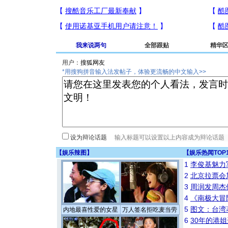
我来说两句
全部跟贴
精华
用户：
*用搜狗拼音输入法发帖子，体验更流畅的中文输入>>
设为辩论话题
【
娱乐辣图
】
【
娱乐热闻TOP
1
李俊基魅力
2
北京拉票会
3
周润发周杰
4
《南极大冒
5
图文：台湾
内地最喜性爱的女星
万人签名拒吃麦当劳
6
30年的港