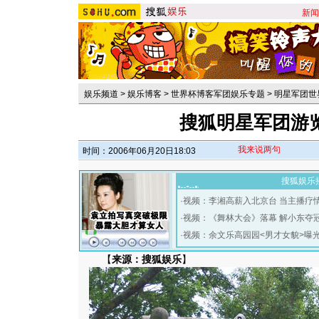
新闻
娱乐频道
>
娱乐博客
>
世界杯博客军团娱乐专题
>
明星军团世
搜狐明星军团游览
我来说两句
时间：2006年06月20日18:03
搜狐娱乐
·
视频：李湘高薪入北京台 当主播疗
·
视频：《舞林大会》落幕 解小东夺
·
视频：余文乐高园园<男才女貌>曝
【
来源：搜狐娱乐
】