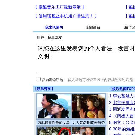
我来说两句
全部跟贴
精华
用户：
设为辩论话题
【
娱乐辣图
】
【
娱乐热闻TOP
1
李俊基魅力
2
北京拉票会
3
周润发周杰
4
《南极大冒
5
图文：台湾
内地最喜性爱的女星
万人签名拒吃麦当劳
6
30年的港