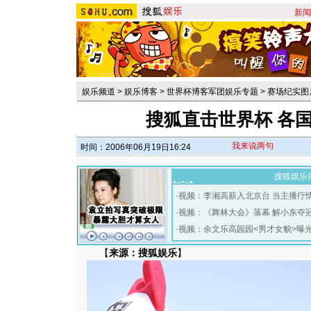
新闻
娱乐频道
>
娱乐博客
>
世界杯博客军团娱乐专题
>
赛场纪实图
搜狐直击世界杯 各国
我来说两句
时间：2006年06月19日16:24
搜狐娱乐
·
视频：李湘高薪入北京台 当主播疗
·
视频：《舞林大会》落幕 解小东夺
·
视频：余文乐高园园<男才女貌>曝
【
来源：搜狐娱乐
】