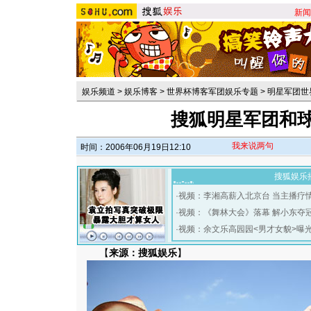
新闻
娱乐频道
>
娱乐博客
>
世界杯博客军团娱乐专题
>
明星军团世
搜狐明星军团和球
我来说两句
时间：2006年06月19日12:10
搜狐娱乐
·
视频：李湘高薪入北京台 当主播疗
·
视频：《舞林大会》落幕 解小东夺
·
视频：余文乐高园园<男才女貌>曝
【
来源：搜狐娱乐
】