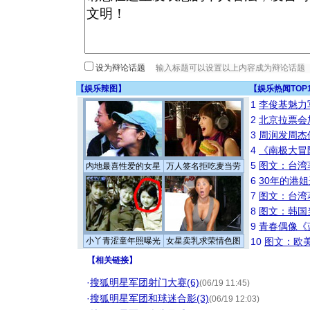
设为辩论话题
【
娱乐辣图
】
【
娱乐热闻TOP
1
李俊基魅力
2
北京拉票会
3
周润发周杰
4
《南极大冒
5
图文：台湾
内地最喜性爱的女星
万人签名拒吃麦当劳
6
30年的港
7
图文：台湾
8
图文：韩国
9
青春偶像《
小丫青涩童年照曝光
女星卖乳求荣情色图
10
图文：欧美
【
相关链接
】
·
搜狐明星军团射门大赛(6)
(06/19 11:45)
·
搜狐明星军团和球迷合影(3)
(06/19 12:03)