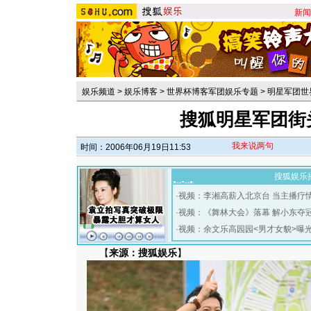
新闻
娱乐频道
>
娱乐博客
>
世界杯博客军团娱乐专题
>
明星军团世
搜狐明星军团街头
我来说两句
时间：2006年06月19日11:53
搜狐娱乐
·
视频：李湘高薪入北京台 当主播疗
·
视频：《舞林大会》落幕 解小东夺
·
视频：余文乐高园园<男才女貌>曝
【
来源：搜狐娱乐
】