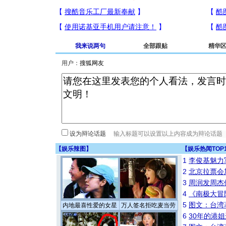
我来说两句
全部跟贴
精华
用户：
设为辩论话题
【
娱乐辣图
】
【
娱乐热闻TOP
1
李俊基魅力
2
北京拉票会
3
周润发周杰
4
《南极大冒
5
图文：台湾
内地最喜性爱的女星
万人签名拒吃麦当劳
6
30年的港