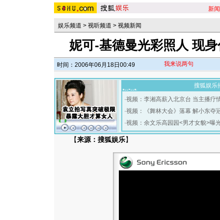
新闻
娱乐频道
>
视听频道
>
视频新闻
妮可-基德曼光彩照人 现身
我来说两句
时间：2006年06月18日00:49
搜狐娱乐
·
视频：李湘高薪入北京台 当主播疗
·
视频：《舞林大会》落幕 解小东夺
·
视频：余文乐高园园<男才女貌>曝
【
来源：搜狐娱乐
】