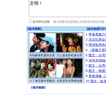
设为辩论话题
【
娱乐辣图
】
【
娱乐热闻TOP
1
李俊基魅力
2
北京拉票会
3
周润发周杰
4
《南极大冒
5
图文：台湾
内地最喜性爱的女星
万人签名拒吃麦当劳
6
30年的港
7
图文：台湾
8
图文：韩国
9
青春偶像《
小丫青涩童年照曝光
女星卖乳求荣情色图
10
图文：欧美
【
相关链接
】