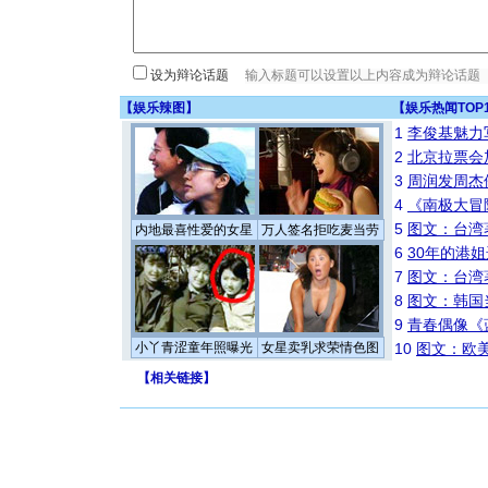
设为辩论话题
【
娱乐辣图
】
【
娱乐热闻TOP
1
李俊基魅力
2
北京拉票会
3
周润发周杰
4
《南极大冒
5
图文：台湾
内地最喜性爱的女星
万人签名拒吃麦当劳
6
30年的港
7
图文：台湾
8
图文：韩国
9
青春偶像《
小丫青涩童年照曝光
女星卖乳求荣情色图
10
图文：欧美
【
相关链接
】