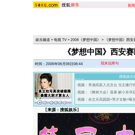
新闻
娱乐频道
>
电视 TV
>
2006《梦想中国》
>
《梦想中国》西安
《梦想中国》西安赛
我来说两句
时间：2006年06月06日08:44
搜狐娱乐
·
视频：李湘高薪入北京台 当主播疗
·
视频：《舞林大会》落幕 解小东夺
·
视频：余文乐高园园<男才女貌>曝
【
来源：搜狐娱乐
】