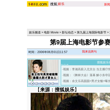
新闻
娱乐频道
>
电影 Movie
>
影坛动态
>
第九届上海国际电影节
>
第9届上海电影节参
我来说两句
时间：2006年06月01日11:57
搜狐娱乐
·
视频：李湘高薪入北京台 当主播疗
·
视频：《舞林大会》落幕 解小东夺
·
视频：余文乐高园园<男才女貌>曝
【
来源：搜狐娱乐
】