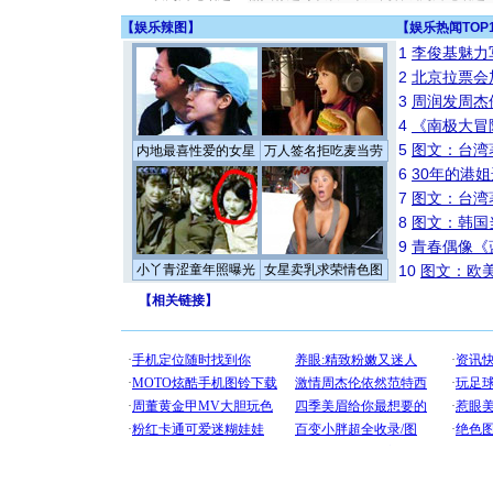
【
娱乐辣图
】
【
娱乐热闻TOP
1
李俊基魅力
2
北京拉票会
3
周润发周杰
4
《南极大冒
5
图文：台湾
内地最喜性爱的女星
万人签名拒吃麦当劳
6
30年的港
7
图文：台湾
8
图文：韩国
9
青春偶像《
小丫青涩童年照曝光
女星卖乳求荣情色图
10
图文：欧美
【
相关链接
】