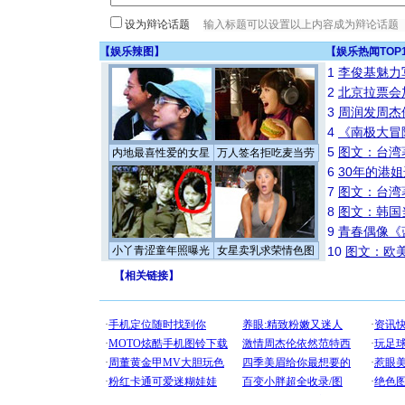
设为辩论话题
【
娱乐辣图
】
【
娱乐热闻TOP
1
李俊基魅力
2
北京拉票会
3
周润发周杰
4
《南极大冒
5
图文：台湾
内地最喜性爱的女星
万人签名拒吃麦当劳
6
30年的港
7
图文：台湾
8
图文：韩国
9
青春偶像《
小丫青涩童年照曝光
女星卖乳求荣情色图
10
图文：欧美
【
相关链接
】