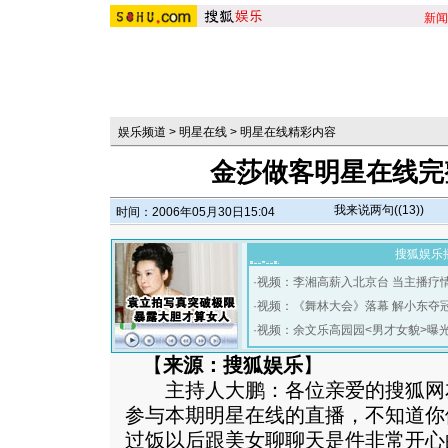
新闻
娱乐频道
>
明星在线
>
明星在线精彩内容
金莎做客明星在线完
我来说两句(
(13)
)
时间：2006年05月30日15:04
搜狐娱乐
·
视频：李湘高薪入北京台 当主播疗
·
视频：《舞林大会》落幕 解小东夺
·
视频：余文乐高园园<男才女貌>曝
【
来源：搜狐娱乐
】
主持人大鹏：各位亲爱的搜狐网
参与本期明星在线的直播，不知道你
过饭以后跟美女聊聊天是件非常开心