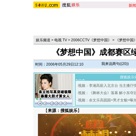
新闻
娱乐频道
>
电视 TV
>
2006CCTV《梦想中国》
>
《梦想中国
《梦想中国》成都赛区
我来说两句(
(20)
)
时间：2006年05月29日12:10
搜狐娱乐
·
视频：李湘高薪入北京台 当主播疗
·
视频：《舞林大会》落幕 解小东夺
·
视频：余文乐高园园<男才女貌>曝
【
来源：搜狐娱乐
】