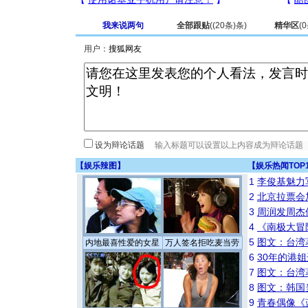
我来说两句
全部跟贴
(
(20条)
条)
精华区
(
0
用户：
设为辩论话题
【
娱乐辣图
】
【
娱乐热闻TOP
1
李俊基魅力
2
北京拉票会
3
周润发周杰
4
《南极大冒
5
图文：台湾
内地最喜性爱的女星
万人签名拒吃麦当劳
6
30年的港
7
图文：台湾
8
图文：韩国
9
青春偶像《