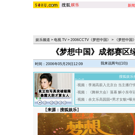
新闻
娱乐频道
>
电视 TV
>
2006CCTV《梦想中国》
>
《梦想中国
《梦想中国》成都赛区
我来说两句(
(10)
)
时间：2006年05月29日12:09
搜狐娱乐
·
视频：李湘高薪入北京台 当主播疗
·
视频：《舞林大会》落幕 解小东夺
·
视频：余文乐高园园<男才女貌>曝
【
来源：搜狐娱乐
】