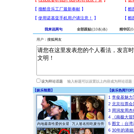
我来说两句
全部跟贴
(
(10条)
条)
精华区
(
0
用户：
设为辩论话题
【
娱乐辣图
】
【
娱乐热闻TOP
1
李俊基魅力
2
北京拉票会
3
周润发周杰
4
《南极大冒
5
图文：台湾
内地最喜性爱的女星
万人签名拒吃麦当劳
6
30年的港