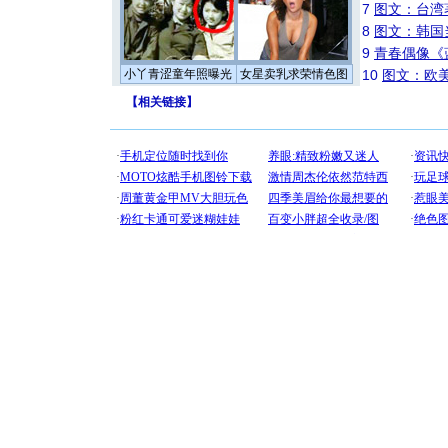
7
图文：台湾
8
图文：韩国
9
青春偶像《
小丫青涩童年照曝光
女星卖乳求荣情色图
10
图文：欧美
【
相关链接
】