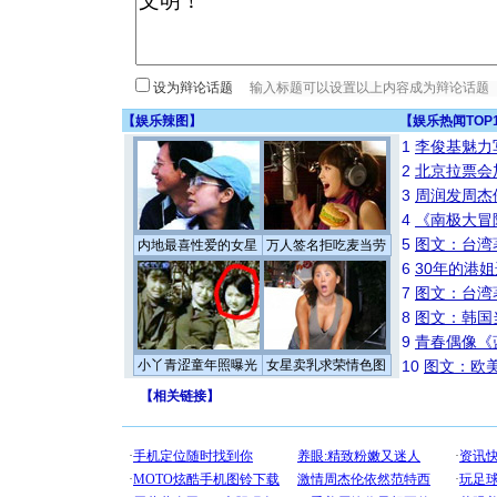
设为辩论话题
【
娱乐辣图
】
【
娱乐热闻TOP
1
李俊基魅力
2
北京拉票会
3
周润发周杰
4
《南极大冒
5
图文：台湾
内地最喜性爱的女星
万人签名拒吃麦当劳
6
30年的港
7
图文：台湾
8
图文：韩国
9
青春偶像《
小丫青涩童年照曝光
女星卖乳求荣情色图
10
图文：欧美
【
相关链接
】