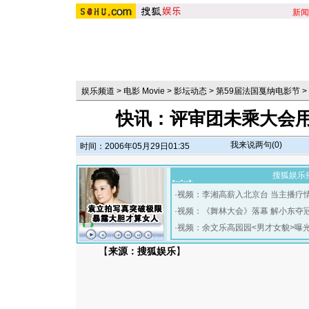
新闻
娱乐频道
>
电影 Movie
>
影坛动态
>
第59届法国戛纳电影节
>
快讯：评审团未乘大会用
我来说两句(
0
)
时间：2006年05月29日01:35
搜狐娱乐
·
视频：李湘高薪入北京台 当主播疗
·
视频：《舞林大会》落幕 解小东夺
·
视频：余文乐高园园<男才女貌>曝
【
来源：搜狐娱乐
】