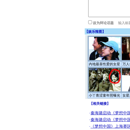
设为辩论话题
【
娱乐辣图
】
内地最喜性爱的女星
万人
小丫青涩童年照曝光
女星
【
相关链接
】
·
秦海璐启动《梦想中
·
秦海璐启动《梦想中
·
《梦想中国》上海赛