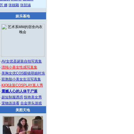
厉 娜
张靓颖
张韶涵
娱乐基地
·
AV女优圣诞装自拍写真集
·
清纯小美女性感写真集
·
美胸女优COS眼镜萌娘时东
·
双胞胎小美女生活写真集
·
KIQI泳装COSPLAY真人秀
·
震撼人心的人体干尸展
·
超短制服诱惑
惊艳美女秀
·
宠物连连看
合金弹头游戏
美图天地