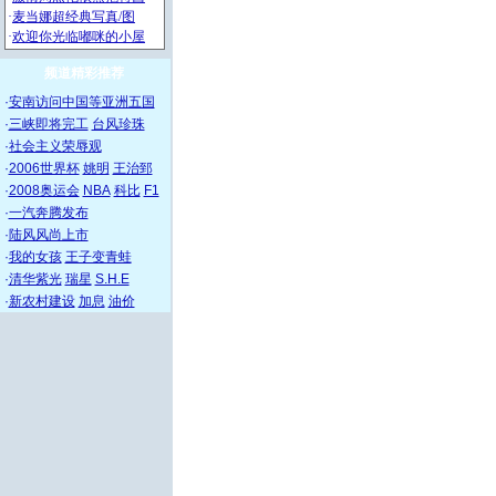
频道精彩推荐
·
安南访问中国等亚洲五国
·
三峡即将完工
台风珍珠
·
社会主义荣辱观
·
2006世界杯
姚明
王治郅
·
2008奥运会
NBA
科比
F1
·
一汽奔腾发布
·
陆风风尚上市
·
我的女孩
王子变青蛙
·
清华紫光
瑞星
S.H.E
·
新农村建设
加息
油价