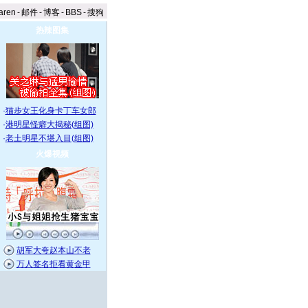
aren
-
邮件
-
博客
-
BBS
-
搜狗
热辣图集
·
猫步女王化身卡丁车女郎
·
港明星怪癖大揭秘(组图)
·
老土明星不堪入目(组图)
火爆视频
胡军大夸赵本山不老
万人签名拒看黄金甲