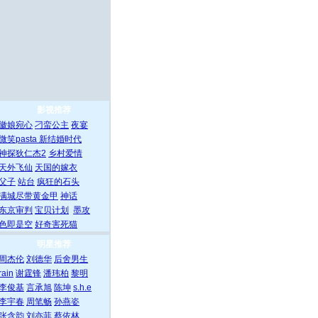
影视推荐
徽娘宛心
刁蛮公主
夜宴
微笑pasta
新结婚时代
神探狄仁杰2
乡村爱情
天外飞仙
天国的嫁衣
父子
站台
疯狂的石头
满城尽带黄金甲
神话
东京审判
宝贝计划
墨攻
色即是空
好奇害死猫
明星推荐
周杰伦
刘德华
后舍男生
rain
谢霆锋
潘玮柏
黎明
李俊基
言承旭
陈坤
s.h.e
李宇春
周笔畅
孙燕姿
张含韵
刘亦菲
蔡依林