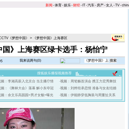
新闻
-
体育
-
娱乐
-
财经
-
IT
-
汽车
-
房产
-
女人
-
TV
-
chin
6CCTV《梦想中国》
>
《梦想中国》上海赛区
中国》上海赛区绿卡选手：杨怡宁
我来说两句(
0
)
05
搜狐娱乐播报视频推荐
视频：李湘高薪入北京台 当主播疗情
·
视频：周笔畅首演会 携王力宏秀舞技
视频：《舞林大会》落幕 解小东夺冠
·
视频：刘烨坦承恋情 准备与女友结婚
视频：余文乐高园园<男才女貌>曝光
·
视频：伊能静穿低胸装与周董扯关系
】