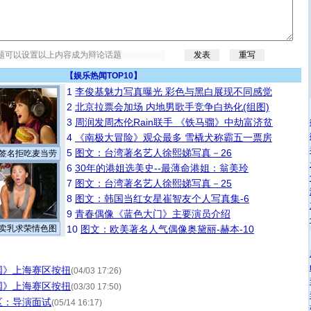
【
娱乐热闻TOP10
】
1
李俊基魅力写真曝光 彩色与黑白展现不同感觉
2
北京拉票会加场 内地男歌手竞争白热化(组图)
3
周润发周杰伦Rain联手 《铁马骝》中劫富济贫
4
《南极大冒险》观众最多 雪橇犬称霸五一票房
5
图文：台湾著名艺人徐熙娣写真－26
签名拒吃麦当劳
6
30年的港姐选美史--最薄命港姐：翁美玲
7
图文：台湾著名艺人徐熙娣写真－25
8
图文：韩国当红女星崔智友个人写真集-6
9
青春偶像《蓝色大门》主要演员介绍
卖乳求荣情色图
10
图文：欧美著名人气偶像奥黛丽-赫本-10
国》上海赛区按扭
(04/03 17:26)
国》上海赛区按扭
(03/30 17:50)
区：导演面试
(05/14 16:17)