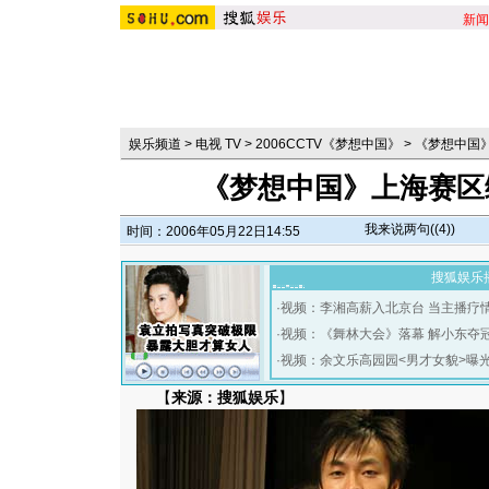
新闻
娱乐频道
>
电视 TV
>
2006CCTV《梦想中国》
>
《梦想中国
《梦想中国》上海赛区
我来说两句(
(4)
)
时间：2006年05月22日14:55
搜狐娱乐
·
视频：李湘高薪入北京台 当主播疗
·
视频：《舞林大会》落幕 解小东夺
·
视频：余文乐高园园<男才女貌>曝
【
来源：搜狐娱乐
】