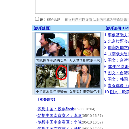
设为辩论话题
【
娱乐辣图
】
【
娱乐热闻TOP
1
李俊基魅力
2
北京拉票会
3
周润发周杰
4
《南极大冒
5
图文：台湾
内地最喜性爱的女星
万人签名拒吃麦当劳
6
30年的港
7
图文：台湾
8
图文：韩国
9
青春偶像《
小丫青涩童年照曝光
女星卖乳求荣情色图
10
图文：欧美
【
相关链接
】
·
梦想中国：投票flash
(09/22 18:04)
·
梦想中国南京赛区：李咏
(05/10 16:57)
·
梦想中国南京赛区：李咏
(05/10 16:57)
·
梦想中国南京赛区：孙悦