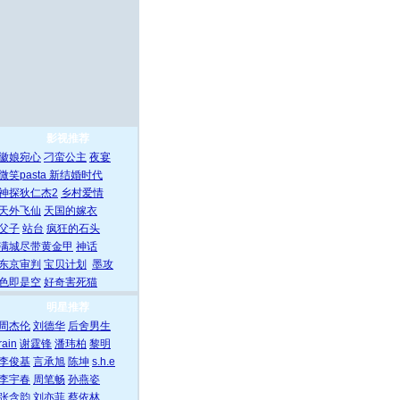
影视推荐
徽娘宛心
刁蛮公主
夜宴
微笑pasta
新结婚时代
神探狄仁杰2
乡村爱情
天外飞仙
天国的嫁衣
父子
站台
疯狂的石头
满城尽带黄金甲
神话
东京审判
宝贝计划
墨攻
色即是空
好奇害死猫
明星推荐
周杰伦
刘德华
后舍男生
rain
谢霆锋
潘玮柏
黎明
李俊基
言承旭
陈坤
s.h.e
李宇春
周笔畅
孙燕姿
张含韵
刘亦菲
蔡依林