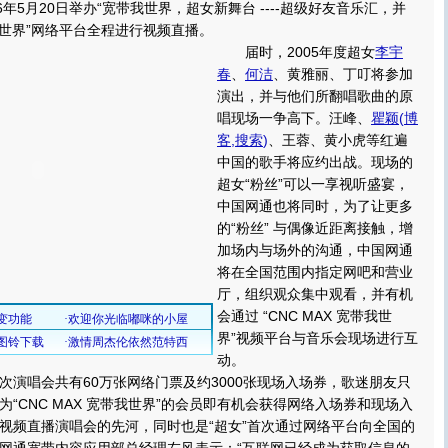
6年5月20日举办“宽带我世界，超女新舞台 ----超级好友音乐汇，并
带我世界”网络平台全程进行视频直播。
届时，2005年度超女
李宇
春
、
何洁
、黄雅丽、丁叮将参加
演出，并与他们所翻唱歌曲的原
唱现场一争高下。汪峰、
瞿颖
(
博
客
,
搜索
)
、王蓉、黄小虎等红遍
中国的歌手将应约出战。现场的
超女“粉丝”可以一享视听盛宴，
中国网通也将同时，为了让更多
的“粉丝” 与偶像近距离接触，增
加场内与场外的沟通，中国网通
将在全国范围内指定网吧和营业
厅，组织观众集中观看，并有机
会通过 “CNC MAX 宽带我世
界”视频平台与音乐会现场进行互
动。
唱会共有60万张网络门票及约3000张现场入场券，歌迷朋友只
“CNC MAX 宽带我世界”的会员即有机会获得网络入场券和现场入
视频直播演唱会的先河，同时也是“超女”首次通过网络平台向全国的