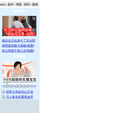
aren
-
邮件
-
博客
-
BBS
-
搜狗
热辣图集
·
猫步女王化身卡丁车女郎
·
港明星怪癖大揭秘(组图)
·
老土明星不堪入目(组图)
火爆视频
胡军大夸赵本山不老
万人签名拒看黄金甲