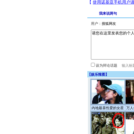
我来说两句
用户：
设为辩论话题
【
娱乐辣图
】
内地最喜性爱的女星
万人