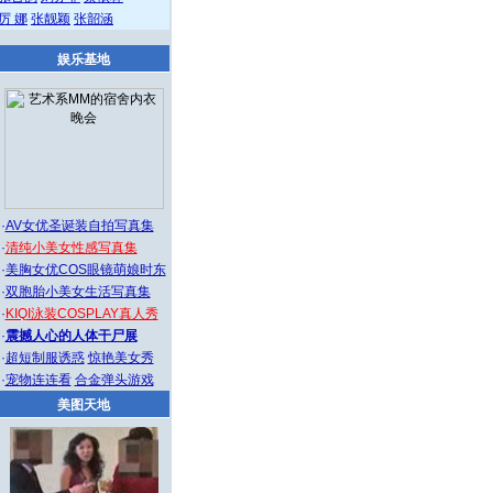
厉 娜
张靓颖
张韶涵
娱乐基地
·
AV女优圣诞装自拍写真集
·
清纯小美女性感写真集
·
美胸女优COS眼镜萌娘时东
·
双胞胎小美女生活写真集
·
KIQI泳装COSPLAY真人秀
·
震撼人心的人体干尸展
·
超短制服诱惑
惊艳美女秀
·
宠物连连看
合金弹头游戏
美图天地