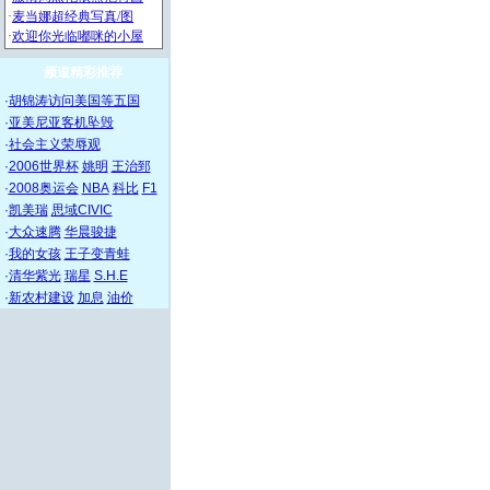
频道精彩推荐
·
胡锦涛访问美国等五国
·
亚美尼亚客机坠毁
·
社会主义荣辱观
·
2006世界杯
姚明
王治郅
·
2008奥运会
NBA
科比
F1
·
凯美瑞
思域CIVIC
·
大众速腾
华晨骏捷
·
我的女孩
王子变青蛙
·
清华紫光
瑞星
S.H.E
·
新农村建设
加息
油价