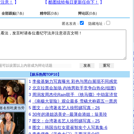
全部跟贴
(
7
条)
精华区
(
0
条)
辩论区
(
0
条)
匿名发表：
隐藏地址：
【
娱乐热闻TOP10
】
1
李俊基魅力写真曝光 彩色与黑白展现不同感觉
2
北京拉票会加场 内地男歌手竞争白热化(组图)
3
周润发周杰伦Rain联手 《铁马骝》中劫富济贫
4
《南极大冒险》观众最多 雪橇犬称霸五一票房
5
图文：台湾著名艺人徐熙娣写真－26
签名拒吃麦当劳
6
30年的港姐选美史--最薄命港姐：翁美玲
7
图文：台湾著名艺人徐熙娣写真－25
8
图文：韩国当红女星崔智友个人写真集-6