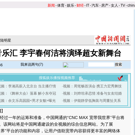
新闻
-
体育
-
娱乐
-
财经
-
IT
-
汽车
-
房产
-
女人
-
TV
-
chin
大陆明星
音乐汇 李宇春何洁将演绎超女新舞台
我来说两句(
7
)
36
搜狐娱乐播报视频推荐
视频：李湘高薪入北京台 当主播疗情
·
视频：周笔畅首演会 携王力宏秀舞技
视频：《舞林大会》落幕 解小东夺冠
·
视频：刘烨坦承恋情 准备与女友结婚
视频：余文乐高园园<男才女貌>曝光
·
视频：伊能静穿低胸装与周董扯关系
网
】
过一年的运筹和准备，中国网通的“CNC MAX 宽带我世界”平台将
上线。该网站将是中国网通建设的全视频的综合信息网站。为了展
带我世界”平台的功能和内容，让用户借助宽带内容获得更丰富的网络体