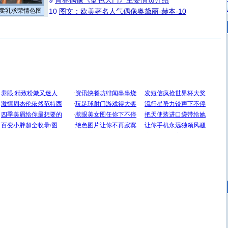
9
青春偶像《蓝色大门》主要演员介绍
卖乳求荣情色图
10
图文：欧美著名人气偶像奥黛丽-赫本-10