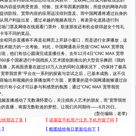
网通宽带内容应用部总经理左风表示：“互联网已经成为获取信息的
络内容提供商受资源、经验、技术等因素的限制，所提供的网络内容
提供阶段。宽带内容的应用远没得到普及。而中国网通将通过自身的
从用户利益出发，通过卓越的视频表现力，将差异化道路进行到
现场门票及网络在线观看门票外，歌迷朋友还有机会获得超女个性礼
卡等不同的奖品。
程同步直播将不再是在网页上开辟小窗口，而是进行全屏播放，这
术能力的一次考验。对此，中国网通表示凭借“CNC MAX 宽带我
现，他们有信心圆满完成直播任务。去年12月4日“CNC MAX 宽带
球60多个国家进行中国残疾人艺术团创新推出的大型音乐舞蹈《我的
直播，其画面质量在超过10万人次的同时点播状况下，仍保持了极高
AX 宽带我世界”平台在一系列的探索与尝试之后，已基本成熟，这不仅
容输出和视频的全屏播放两个方面，更重要的是中国网通能够通过自
只有小众才可以参与和感受的氛围，通过“CNC MAX 宽带我世
户。
频直播感动了无数满怀爱心，关注残疾人艺术的朋友，而“宽带我世
会的直播，将圆无数歌迷的梦想。让我们共同期待——5月20日。
(责任编辑：老李)