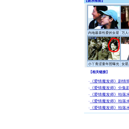
【
娱乐辣图
】
内地最喜性爱的女星
万人
小丫青涩童年照曝光
女星
【
相关链接
】
·
《爱情魔发师》剧情
·
《爱情魔发师》分集剧
·
《爱情魔发师》拍落水
·
《爱情魔发师》拍落水
·
《爱情魔发师》拍落水