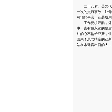
二十八岁。英文代号 
一次的交通事故，让母
可怕的事实，还装成弟
工作要求严酷，外表
中一直有位永远的皇后
斗的心不输给亚斯，但
回来！思念晴空的亚斯
站在水迷宫出口的人，