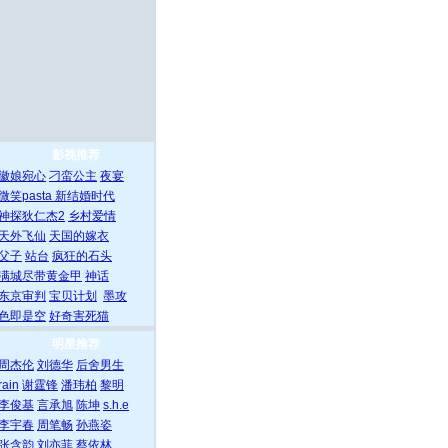
影视推荐
徽娘宛心
刁蛮公主
夜宴
微笑pasta
新结婚时代
神探狄仁杰2
乡村爱情
天外飞仙
天国的嫁衣
父子
站台
疯狂的石头
满城尽带黄金甲
神话
东京审判
宝贝计划
墨攻
色即是空
好奇害死猫
明星推荐
周杰伦
刘德华
后舍男生
rain
谢霆锋
潘玮柏
黎明
李俊基
言承旭
陈坤
s.h.e
李宇春
周笔畅
孙燕姿
张含韵
刘亦菲
蔡依林