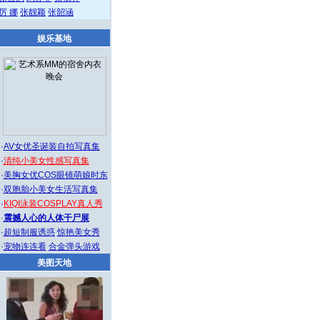
厉 娜
张靓颖
张韶涵
娱乐基地
·
AV女优圣诞装自拍写真集
·
清纯小美女性感写真集
·
美胸女优COS眼镜萌娘时东
·
双胞胎小美女生活写真集
·
KIQI泳装COSPLAY真人秀
·
震撼人心的人体干尸展
·
超短制服诱惑
惊艳美女秀
·
宠物连连看
合金弹头游戏
美图天地