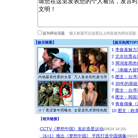
设为辩论话题
【
娱乐辣图
】
【
娱乐热闻TOP
1
李俊基魅力
2
北京拉票会
3
周润发周杰
4
《南极大冒
5
图文：台湾
内地最喜性爱的女星
万人签名拒吃麦当劳
6
30年的港
7
图文：台湾
8
图文：韩国
9
青春偶像《
小丫青涩童年照曝光
女星卖乳求荣情色图
10
图文：欧美
【
相关链接
】
·
CCTV《梦想中国》发起造星运动
(09/24 16:20)
·
《6+1》推出《梦想中国》 平民打造中国偶像
(08/24