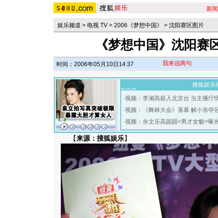
新闻
娱乐频道
>
电视 TV
>
2006《梦想中国》
>
沈阳赛区图片
《梦想中国》沈阳赛区
我来说两句
时间：2006年05月10日14:37
搜狐娱乐
·
视频：李湘高薪入北京台 当主播疗
·
视频：《舞林大会》落幕 解小东夺
·
视频：余文乐高园园<男才女貌>曝
【
来源：搜狐娱乐
】