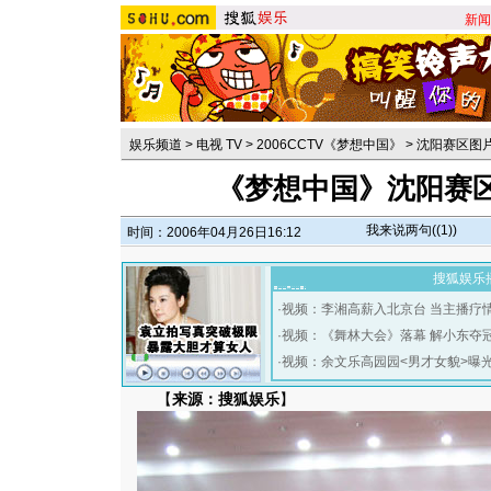
新闻
娱乐频道
>
电视 TV
>
2006CCTV《梦想中国》
>
沈阳赛区图
《梦想中国》沈阳赛
我来说两句(
(1)
)
时间：2006年04月26日16:12
搜狐娱乐
·
视频：李湘高薪入北京台 当主播疗
·
视频：《舞林大会》落幕 解小东夺
·
视频：余文乐高园园<男才女貌>曝
【
来源：搜狐娱乐
】