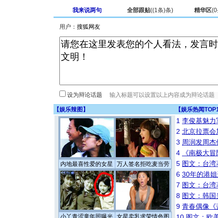
我来说两句
全部跟贴
(
(1条)
条)
精华区
(
0
用户：
设为辩论话题
【
娱乐辣图
】
【
娱乐热闻TOP
1
李俊基魅力
2
北京拉票会
3
周润发周杰
4
《南极大冒
5
图文：台湾
内地最喜性爱的女星
万人签名拒吃麦当劳
6
30年的港
7
图文：台湾
8
图文：韩国
9
青春偶像《
小丫青涩童年照曝光
女星卖乳求荣情色图
10
图文：欧美