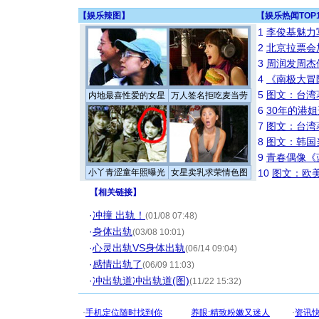
【
娱乐辣图
】
【
娱乐热闻TOP
1
李俊基魅力
2
北京拉票会
3
周润发周杰
4
《南极大冒
5
图文：台湾
内地最喜性爱的女星
万人签名拒吃麦当劳
6
30年的港
7
图文：台湾
8
图文：韩国
9
青春偶像《
小丫青涩童年照曝光
女星卖乳求荣情色图
10
图文：欧美
【
相关链接
】
·
冲撞 出轨！
(01/08 07:48)
·
身体出轨
(03/08 10:01)
·
心灵出轨VS身体出轨
(06/14 09:04)
·
感情出轨了
(06/09 11:03)
·
冲出轨道冲出轨道(图)
(11/22 15:32)