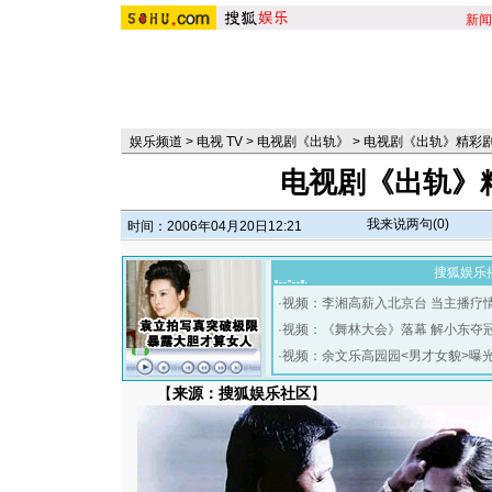
新闻
娱乐频道
>
电视 TV
>
电视剧《出轨》
>
电视剧《出轨》精彩
电视剧《出轨》
我来说两句(
0
)
时间：2006年04月20日12:21
搜狐娱乐
·
视频：李湘高薪入北京台 当主播疗
·
视频：《舞林大会》落幕 解小东夺
·
视频：余文乐高园园<男才女貌>曝
【
来源：搜狐娱乐社区
】