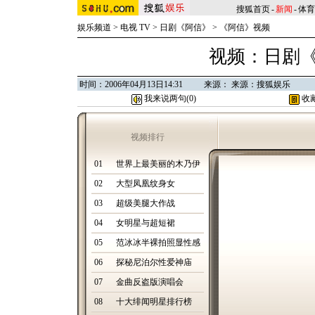
搜狐首页
-
新闻
-
体育
娱乐频道
>
电视 TV
>
日剧《阿信》
>
《阿信》视频
视频：日剧《
时间：2006年04月13日14:31 来源： 来源：搜狐娱乐
我来说两句(
0
)
收
视频排行
01
世界上最美丽的木乃伊
02
大型凤凰纹身女
03
超级美腿大作战
04
女明星与超短裙
05
范冰冰半裸拍照显性感
06
探秘尼泊尔性爱神庙
07
金曲反盗版演唱会
08
十大绯闻明星排行榜