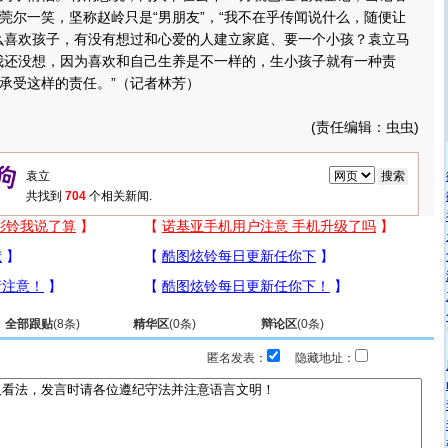
莞尔一笑，坚称赵岭只是“男朋友”，“我不在乎传闻说什么，随便让
么喜欢孩子，有没有想过和心爱的人建立家庭、要一个小孩？袁立马
我还没想，因为喜欢和自己生养是不一样的，生小孩子就有一种责
承受这样的责任。”（记者林芳）
(责任编辑：虫虫)
共找到
704
个相关新闻.
全部跟贴
(
8
条)
精华区
(
0
条)
辩论区
(
0
条)
匿名发表：
隐藏地址：