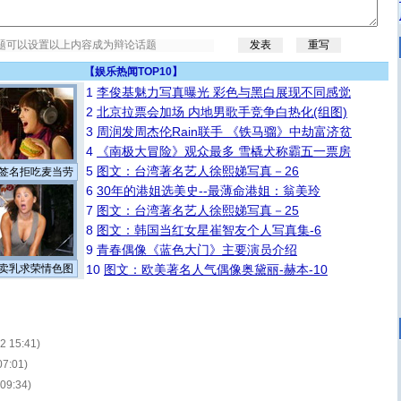
【
娱乐热闻TOP10
】
1
李俊基魅力写真曝光 彩色与黑白展现不同感觉
2
北京拉票会加场 内地男歌手竞争白热化(组图)
3
周润发周杰伦Rain联手 《铁马骝》中劫富济贫
4
《南极大冒险》观众最多 雪橇犬称霸五一票房
5
图文：台湾著名艺人徐熙娣写真－26
签名拒吃麦当劳
6
30年的港姐选美史--最薄命港姐：翁美玲
7
图文：台湾著名艺人徐熙娣写真－25
8
图文：韩国当红女星崔智友个人写真集-6
9
青春偶像《蓝色大门》主要演员介绍
卖乳求荣情色图
10
图文：欧美著名人气偶像奥黛丽-赫本-10
02 15:41)
07:01)
 09:34)