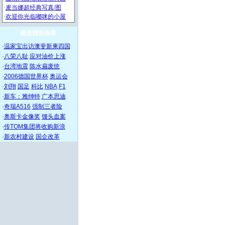
频道精彩推荐
·
温家宝出访澳斐新柬四国
·
八荣八耻
应对油价上涨
·
台湾地震
陈水扁废统
·
2006德国世界杯
奥运会
·
刘翔
国足
科比
NBA
F1
·
新车：雅绅特
广本思迪
·
奇瑞A516
强制三者险
·
奥斯卡金像奖
馒头血案
·
传TOM集团将收购新浪
·
新农村建设
国企改革