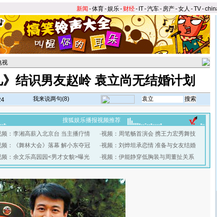
新闻
-
体育
-
娱乐
-
财经
-
IT
-
汽车
-
房产
-
女人
-
TV
-
chin
电视
儿》结识男友赵岭 袁立尚无结婚计划
我来说两句(
8
)
24
搜狐娱乐播报视频推荐
视频：李湘高薪入北京台 当主播疗情
·
视频：周笔畅首演会 携王力宏秀舞技
视频：《舞林大会》落幕 解小东夺冠
·
视频：刘烨坦承恋情 准备与女友结婚
视频：余文乐高园园<男才女貌>曝光
·
视频：伊能静穿低胸装与周董扯关系
】