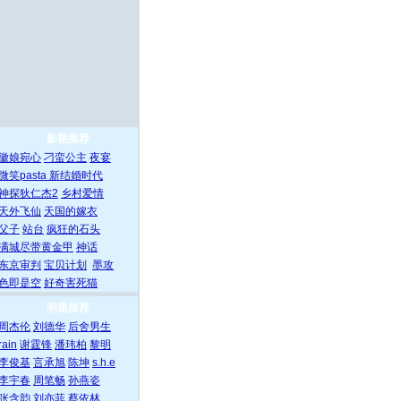
影视推荐
徽娘宛心
刁蛮公主
夜宴
微笑pasta
新结婚时代
神探狄仁杰2
乡村爱情
天外飞仙
天国的嫁衣
父子
站台
疯狂的石头
满城尽带黄金甲
神话
东京审判
宝贝计划
墨攻
色即是空
好奇害死猫
明星推荐
周杰伦
刘德华
后舍男生
rain
谢霆锋
潘玮柏
黎明
李俊基
言承旭
陈坤
s.h.e
李宇春
周笔畅
孙燕姿
张含韵
刘亦菲
蔡依林