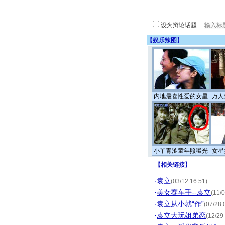
设为辩论话题
【
娱乐辣图
】
内地最喜性爱的女星
万人
小丫青涩童年照曝光
女星
【
相关链接
】
·
袁立
(03/12 16:51)
·
美女赛车手--袁立
(11/
·
袁立从小就“作”
(07/28 
·
袁立大玩姐弟恋
(12/29