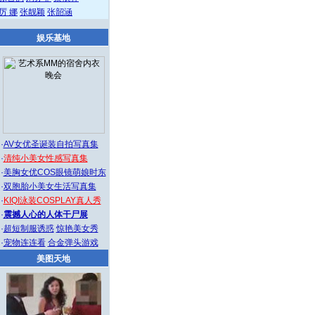
厉 娜
张靓颖
张韶涵
娱乐基地
·
AV女优圣诞装自拍写真集
·
清纯小美女性感写真集
·
美胸女优COS眼镜萌娘时东
·
双胞胎小美女生活写真集
·
KIQI泳装COSPLAY真人秀
·
震撼人心的人体干尸展
·
超短制服诱惑
惊艳美女秀
·
宠物连连看
合金弹头游戏
美图天地