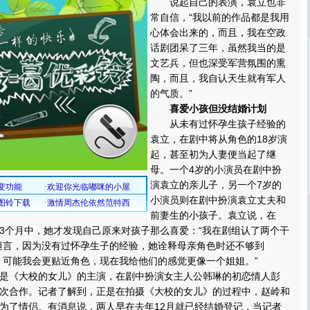
说起自己的表演，袁立也非
常自信，“我以前的作品都是我用
心体会出来的，而且，我在空政
话剧团呆了三年，虽然我当的是
文艺兵，但也深受军营氛围的熏
陶，而且，我自认天生就有军人
的气质。”
喜爱小孩但没结婚计划
从未有过怀孕生孩子经验的
袁立，在剧中将从角色的18岁演
起，甚至初为人妻便当起了继
母。一个4岁的小演员在剧中扮
演袁立的亲儿子，另一个7岁的
小演员则在剧中扮演袁立丈夫和
前妻生的小孩子。袁立说，在
3个月中，她才发现自己原来对孩子那么喜爱：“我在剧组认了两个干
坦言，因为没有过怀孕生子的经验，她诠释母亲角色时还不够到
，可能我会更贴近角色，现在我给他们的感觉更像一个姐姐。”
《大校的女儿》的主演，在剧中扮演女主人公韩琳的初恋情人彭
次合作。记者了解到，正是在拍摄《大校的女儿》的过程中，赵岭和
为了情侣。有消息说，两人早在去年12月就已经结婚登记，当记者