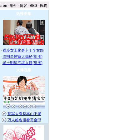
aren
-
邮件
-
博客
-
BBS
-
搜狗
热辣图集
·
猫步女王化身卡丁车女郎
·
港明星怪癖大揭秘(组图)
·
老土明星不堪入目(组图)
火爆视频
胡军大夸赵本山不老
万人签名拒看黄金甲