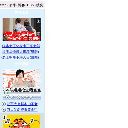
aren
-
邮件
-
博客
-
BBS
-
搜狗
热辣图集
·
猫步女王化身卡丁车女郎
·
港明星怪癖大揭秘(组图)
·
老土明星不堪入目(组图)
火爆视频
胡军大夸赵本山不老
万人签名拒看黄金甲