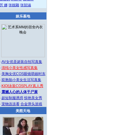
厉 娜
张靓颖
张韶涵
娱乐基地
·
AV女优圣诞装自拍写真集
·
清纯小美女性感写真集
·
美胸女优COS眼镜萌娘时东
·
双胞胎小美女生活写真集
·
KIQI泳装COSPLAY真人秀
·
震撼人心的人体干尸展
·
超短制服诱惑
惊艳美女秀
·
宠物连连看
合金弹头游戏
美图天地