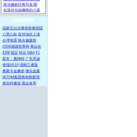
频道精彩推荐
·
温家宝出访澳斐新柬四国
·
八荣八耻
应对油价上涨
·
台湾地震
陈水扁废统
·
2006德国世界杯
奥运会
·
刘翔
国足
科比
NBA
F1
·
新车：雅绅特
广本思迪
·
奇瑞A516
强制三者险
·
奥斯卡金像奖
馒头血案
·
传TOM集团将收购新浪
·
新农村建设
国企改革