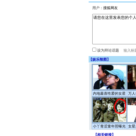
用户：
设为辩论话题
【
娱乐辣图
】
内地最喜性爱的女星
万人
小丫青涩童年照曝光
女星
【
相关链接
】