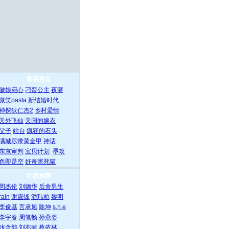
影视推荐
徽娘宛心
刁蛮公主
夜宴
微笑pasta
新结婚时代
神探狄仁杰2
乡村爱情
天外飞仙
天国的嫁衣
父子
站台
疯狂的石头
满城尽带黄金甲
神话
东京审判
宝贝计划
墨攻
色即是空
好奇害死猫
明星推荐
周杰伦
刘德华
后舍男生
rain
谢霆锋
潘玮柏
黎明
李俊基
言承旭
陈坤
s.h.e
李宇春
周笔畅
孙燕姿
张含韵
刘亦菲
蔡依林