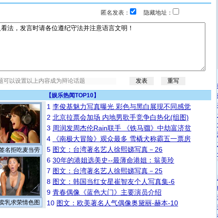
匿名发表：
隐藏地址：
【
娱乐热闻TOP10
】
1
李俊基魅力写真曝光 彩色与黑白展现不同感觉
2
北京拉票会加场 内地男歌手竞争白热化(组图)
3
周润发周杰伦Rain联手 《铁马骝》中劫富济贫
4
《南极大冒险》观众最多 雪橇犬称霸五一票房
5
图文：台湾著名艺人徐熙娣写真－26
签名拒吃麦当劳
6
30年的港姐选美史--最薄命港姐：翁美玲
7
图文：台湾著名艺人徐熙娣写真－25
8
图文：韩国当红女星崔智友个人写真集-6
9
青春偶像《蓝色大门》主要演员介绍
卖乳求荣情色图
10
图文：欧美著名人气偶像奥黛丽-赫本-10