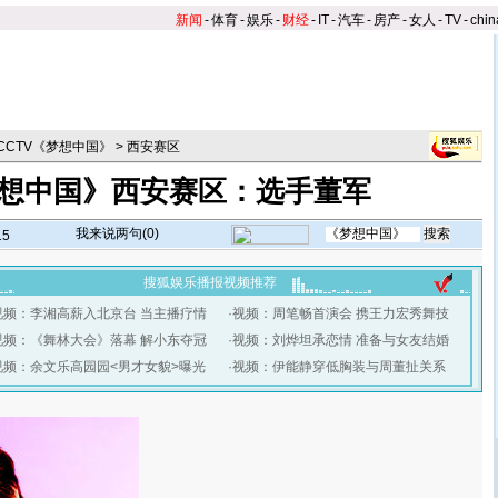
新闻
-
体育
-
娱乐
-
财经
-
IT
-
汽车
-
房产
-
女人
-
TV
-
chin
6CCTV《梦想中国》
>
西安赛区
想中国》西安赛区：选手董军
我来说两句(
0
)
15
搜狐娱乐播报视频推荐
视频：李湘高薪入北京台 当主播疗情
·
视频：周笔畅首演会 携王力宏秀舞技
视频：《舞林大会》落幕 解小东夺冠
·
视频：刘烨坦承恋情 准备与女友结婚
视频：余文乐高园园<男才女貌>曝光
·
视频：伊能静穿低胸装与周董扯关系
】