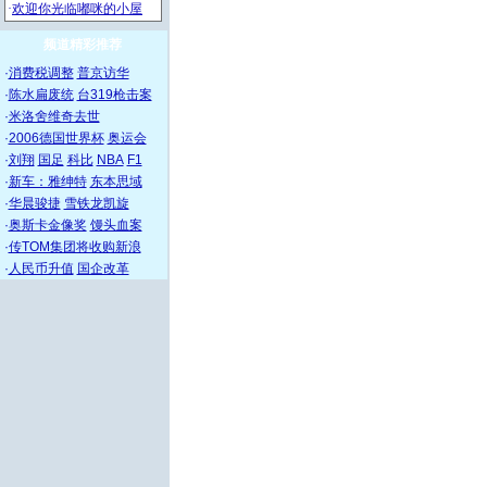
频道精彩推荐
·
消费税调整
普京访华
·
陈水扁废统
台319枪击案
·
米洛舍维奇去世
·
2006德国世界杯
奥运会
·
刘翔
国足
科比
NBA
F1
·
新车：雅绅特
东本思域
·
华晨骏捷
雪铁龙凯旋
·
奥斯卡金像奖
馒头血案
·
传TOM集团将收购新浪
·
人民币升值
国企改革