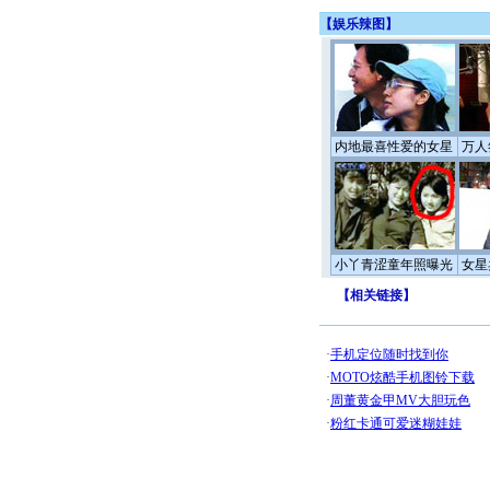
【
娱乐辣图
】
内地最喜性爱的女星
万人
小丫青涩童年照曝光
女星
【
相关链接
】