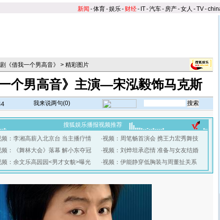
新闻
-
体育
-
娱乐
-
财经
-
IT
-
汽车
-
房产
-
女人
-
TV
-
chin
剧《借我一个男高音》
>
精彩图片
一个男高音》主演—宋泓毅饰马克斯
我来说两句(
0
)
44
搜狐娱乐播报视频推荐
视频：李湘高薪入北京台 当主播疗情
·
视频：周笔畅首演会 携王力宏秀舞技
视频：《舞林大会》落幕 解小东夺冠
·
视频：刘烨坦承恋情 准备与女友结婚
视频：余文乐高园园<男才女貌>曝光
·
视频：伊能静穿低胸装与周董扯关系
】