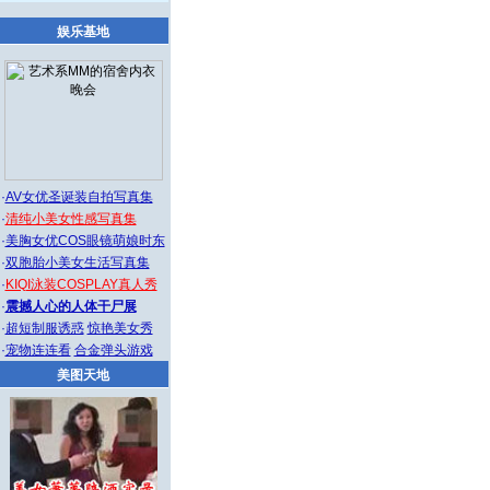
娱乐基地
·
AV女优圣诞装自拍写真集
·
清纯小美女性感写真集
·
美胸女优COS眼镜萌娘时东
·
双胞胎小美女生活写真集
·
KIQI泳装COSPLAY真人秀
·
震撼人心的人体干尸展
·
超短制服诱惑
惊艳美女秀
·
宠物连连看
合金弹头游戏
美图天地