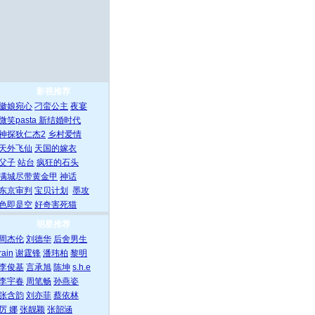
影视推荐
徽娘宛心
刁蛮公主
夜宴
微笑pasta
新结婚时代
神探狄仁杰2
乡村爱情
天外飞仙
天国的嫁衣
父子
站台
疯狂的石头
满城尽带黄金甲
神话
东京审判
宝贝计划
墨攻
色即是空
好奇害死猫
明星推荐
周杰伦
刘德华
后舍男生
rain
谢霆锋
潘玮柏
黎明
李俊基
言承旭
陈坤
s.h.e
李宇春
周笔畅
孙燕姿
张含韵
刘亦菲
蔡依林
厉 娜
张靓颖
张韶涵