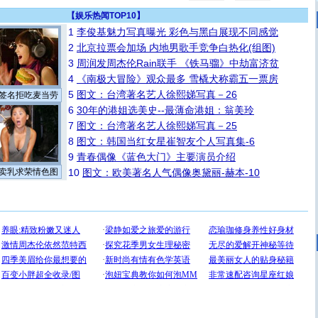
【
娱乐热闻TOP10
】
1
李俊基魅力写真曝光 彩色与黑白展现不同感觉
2
北京拉票会加场 内地男歌手竞争白热化(组图)
3
周润发周杰伦Rain联手 《铁马骝》中劫富济贫
4
《南极大冒险》观众最多 雪橇犬称霸五一票房
5
图文：台湾著名艺人徐熙娣写真－26
签名拒吃麦当劳
6
30年的港姐选美史--最薄命港姐：翁美玲
7
图文：台湾著名艺人徐熙娣写真－25
8
图文：韩国当红女星崔智友个人写真集-6
9
青春偶像《蓝色大门》主要演员介绍
卖乳求荣情色图
10
图文：欧美著名人气偶像奥黛丽-赫本-10