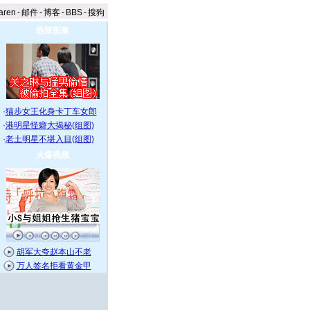
aren
-
邮件
-
博客
-
BBS
-
搜狗
热辣图集
·
猫步女王化身卡丁车女郎
·
港明星怪癖大揭秘(组图)
·
老土明星不堪入目(组图)
火爆视频
胡军大夸赵本山不老
万人签名拒看黄金甲