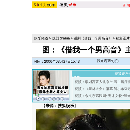
新闻
娱乐频道
>
戏剧 drama
>
话剧《借我一个男高音》
>
精彩图片
图：《借我一个男高音》
我来说两句(
0
)
时间：2006年03月27日15:43
搜狐娱乐
·
视频：李湘高薪入北京台 当主播疗
·
视频：《舞林大会》落幕 解小东夺
·
视频：余文乐高园园<男才女貌>曝
【
来源：搜狐娱乐
】