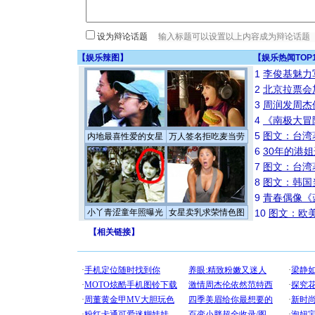
设为辩论话题
【
娱乐辣图
】
【
娱乐热闻TOP
1
李俊基魅力
2
北京拉票会
3
周润发周杰
4
《南极大冒
5
图文：台湾
内地最喜性爱的女星
万人签名拒吃麦当劳
6
30年的港
7
图文：台湾
8
图文：韩国
9
青春偶像《
小丫青涩童年照曝光
女星卖乳求荣情色图
10
图文：欧美
【
相关链接
】