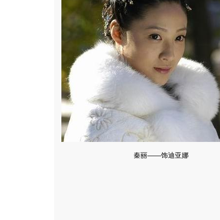
秦丽——饰迪亚娜