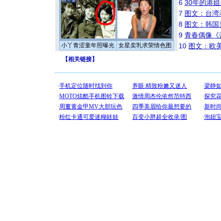
6
30年的港
7
图文：台湾
8
图文：韩国
9
青春偶像《
小丫青涩童年照曝光
女星卖乳求荣情色图
10
图文：欧美
【
相关链接
】