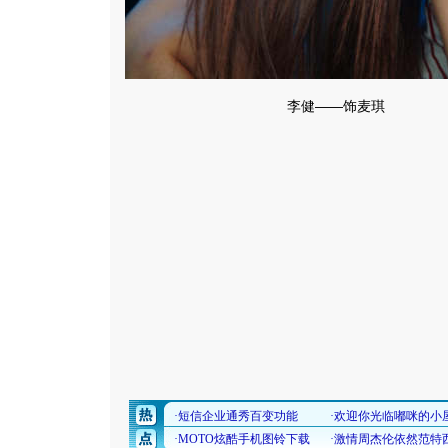
李健——饰麦琪