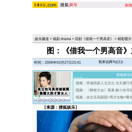
新闻
娱乐频道
>
戏剧 drama
>
话剧《借我一个男高音》
>
精彩图片
图：《借我一个男高音》
我来说两句(
(1)
)
时间：2006年03月27日15:41
搜狐娱乐
·
视频：李湘高薪入北京台 当主播疗
·
视频：《舞林大会》落幕 解小东夺
·
视频：余文乐高园园<男才女貌>曝
【
来源：搜狐娱乐
】