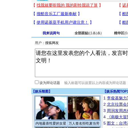
我来说两句
全部跟贴
(
(1条)
条)
精华区
(
0
用户：
设为辩论话题
【
娱乐辣图
】
【
娱乐热闻TOP
1
李俊基魅力
2
北京拉票会
3
周润发周杰
4
《南极大冒
5
图文：台湾
内地最喜性爱的女星
万人签名拒吃麦当劳