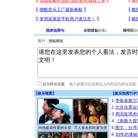
我来说两句
全部跟贴
(
0
条)
精华区
(
0
用户：
设为辩论话题
【
娱乐辣图
】
【
娱乐热闻TOP
1
李俊基魅力
2
北京拉票会
3
周润发周杰
4
《南极大冒
5
图文：台湾
内地最喜性爱的女星
万人签名拒吃麦当劳
6
30年的港