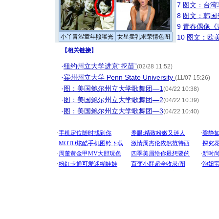
7
图文：台湾
8
图文：韩国
9
青春偶像《
小丫青涩童年照曝光
女星卖乳求荣情色图
10
图文：欧美
【
相关链接
】
·
纽约州立大学进京“挖苗”
(02/28 11:52)
·
宾州州立大学 Penn State University
(11/07 15:26)
·
图：美国鲍尔州立大学歌舞团—1
(04/22 10:38)
·
图：美国鲍尔州立大学歌舞团—2
(04/22 10:39)
·
图：美国鲍尔州立大学歌舞团—3
(04/22 10:40)