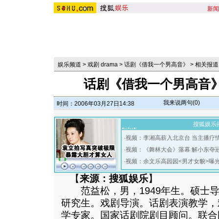
新闻
娱乐频道
>
戏剧 drama
>
话剧《借我一个男高音》
>
相关报道
话剧《借我一个男高音
我来说两句(
0
)
时间：2006年03月27日14:38
搜狐娱乐
·
视频：李湘高薪入北京台 当主播疗
·
视频：《舞林大会》落幕 解小东夺
·
视频：余文乐高园园<男才女貌>曝
【
来源：搜狐娱乐
】
范益松，男，1949年生。硕士导
研究生。戏剧导演。话剧表演教学，
学专家。国家话剧院剧目顾问。联合