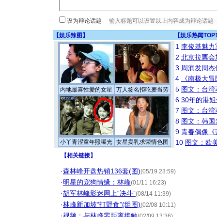
设为辩论话题
【
娱乐辣图
】
【
娱乐热闻TOP
1
李俊基魅力
2
北京拉票会
3
周润发周杰
4
《南极大冒
5
图文：台湾
内地最喜性爱的女星
万人签名拒吃麦当劳
6
30年的港
7
图文：台湾
8
图文：韩国
9
青春偶像《
小丫青涩童年照曝光
女星卖乳求荣情色图
10
图文：欧美
【
相关链接
】
·
森林峰开盘热销136套(图)
(05/19 23:59)
·
明星的宠狗情缘：林峰
(01/11 16:23)
·
胡军林峰影迷网上“决斗”
(08/14 11:39)
·
林峰新加坡“打野食”(组图)
(02/08 10:11)
·
视频：与林峰零距离接触
(02/09 13:36)