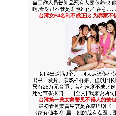
当工作人员告知品冠有人要包养他,
啊,看对眼不管是谁包谁他不在意……
台湾女F4名利不成正比 为养家不惜
女F4出道满8个月，4人从酒促小姐、
出书、发片、演戏样样来。但以团长F
只有25万元台币，名利速度不成比
处处节省抠门……[
全文
][
我来说两句
台湾第一美女萧蔷见不得人的被包
最初看见萧蔷应该是在琼瑶剧《一
《家有仙妻2》里，她的脸有点歪，