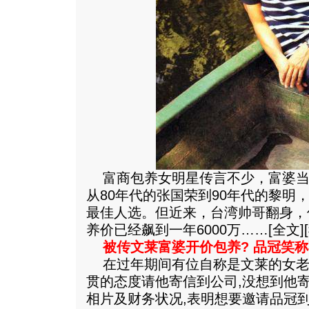
富商包养女明星传言不少，富婆当然
从80年代的张国荣到90年代的黎明
最佳人选。但近来，台湾帅哥翻身，
养价已经飙到一年6000万……[
全文
][
被传文莱富婆开价包养? 品冠笑称
在过年期间有位自称是文莱的女老
贯的态度请他寄信到公司,没想到他
相片及财务状况,表明想要邀请品冠到