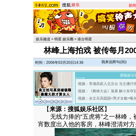
新闻
娱乐频道
>
明星 娱乐圈
>
港台明星
林峰上海拍戏 被传每月20
我来说两句(
(8)
)
时间：2006年03月20日14:36
搜狐娱乐
·
视频：李湘高薪入北京台 当主播疗
·
视频：《舞林大会》落幕 解小东夺
·
视频：余文乐高园园<男才女貌>曝
【
来源：搜狐娱乐社区
】
无线力捧的“五虎将”之一林峰，被
宵数度出入他的客房，林峰澄清对方