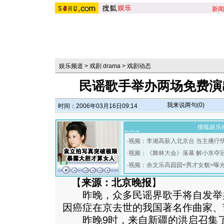
新闻
娱乐频道
>
戏剧 drama
>
戏剧动态
民谣歌手举办两场免费演
我来说两句(
0
)
时间：2006年03月16日09:14
搜狐娱乐
·
视频：李湘高薪入北京台 当主播疗
·
视频：《舞林大会》落幕 解小东夺
·
视频：余文乐高园园<男才女貌>曝
【
来源：北京晚报
】
昨晚，众多民谣界歌手将自发举
因癌症在京去世的我国著名作曲家、
昨晚9时，来自新疆的洪启召集了