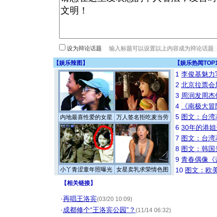
设为辩论话题
【
娱乐辣图
】
【
娱乐热闻TOP
1
李俊基魅力
2
北京拉票会
3
周润发周杰
4
《南极大冒
5
图文：台湾
内地最喜性爱的女星
万人签名拒吃麦当劳
6
30年的港
7
图文：台湾
8
图文：韩国
9
青春偶像《
小丫青涩童年照曝光
女星卖乳求荣情色图
10
图文：欧美
【
相关链接
】
·
再唱王洛宾
(03/20 10:09)
·
成都修个“王洛宾公园”？
(11/14 06:32)