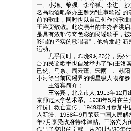
一、小娟、黎强、李净禅、李进、沙
名高地酒吧举办主题为“往事歌谣”
前的歌曲，同时也以自己创作的歌曲
王洛宾致敬。此次演出的主办者洪启1
是具有浓郁传奇色彩的民谣歌手，被
吟唱的坚实的歌唱者”，他曾发起“新民
运动。
几乎同时，昨晚9时26分，另外
台的民谣歌手也自发举办了“向王洛
已然、马条、周云蓬、宋雨 、苏阳
小河等当前民谣界的明星级人物都参
王洛宾简介：
王洛宾，北京市人,1913年12月出
京师范大学艺术系。1938年5月在兰
行抗日救亡宣传。1949年9月参加
入新疆。1988年9月荣获中国人民解
年7月享受政府特殊津贴。王洛宾为
作出了突出的贡献。从20世纪30年