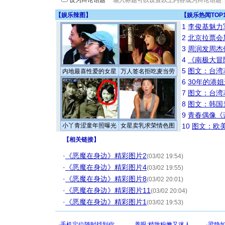
设为辩论话题
【
娱乐辣图
】
【
娱乐热闻TOP
1
李俊基魅力
2
北京拉票会
3
周润发周杰
4
《南极大冒
5
图文：台湾
内地最喜性爱的女星
万人签名拒吃麦当劳
6
30年的港
7
图文：台湾
8
图文：韩国
9
青春偶像《
小丫青涩童年照曝光
女星卖乳求荣情色图
10
图文：欧美
【
相关链接
】
·
《恶魔在身边》精彩图片2
(03/02 19:54)
·
《恶魔在身边》精彩图片4
(03/02 19:55)
·
《恶魔在身边》精彩图片8
(03/02 20:01)
·
《恶魔在身边》精彩图片11
(03/02 20:04)
·
《恶魔在身边》精彩图片1
(03/02 19:53)