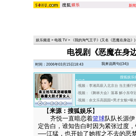
新闻
娱乐频道
>
电视 TV
>
《我的淘气王子》(又名《恶魔在身边》)
电视剧《恶魔在身边
我来说两句(
(34)
)
时间：2006年03月15日18:43
搜狐娱乐
·
视频：李湘高薪入北京台 当主播疗
·
视频：《舞林大会》落幕 解小东夺
·
视频：余文乐高园园<男才女貌>曝
【
来源：搜狐娱乐
】
齐悦一直暗恋着
篮球
队队长源伊
定告白，谁知告白时因为紧张过度，
──江猛，也开始了她挥之不去的恶