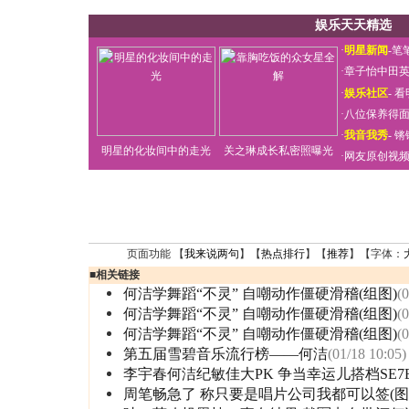
娱乐天天精选
·
明星新闻
-
笔
·
章子怡中田
·
娱乐社区
-
看
·
八位保养得
·
我音我秀
-
锵
明星的化妆间中的走光
关之琳成长私密照曝光
·
网友原创视
页面功能 【
我来说两句
】【
热点排行
】【
推荐
】【字体：
■
相关链接
何洁学舞蹈“不灵” 自嘲动作僵硬滑稽(组图)
(
何洁学舞蹈“不灵” 自嘲动作僵硬滑稽(组图)
(
何洁学舞蹈“不灵” 自嘲动作僵硬滑稽(组图)
(
第五届雪碧音乐流行榜——何洁
(01/18 10:05)
李宇春何洁纪敏佳大PK 争当幸运儿搭档SE7
周笔畅急了 称只要是唱片公司我都可以签(图