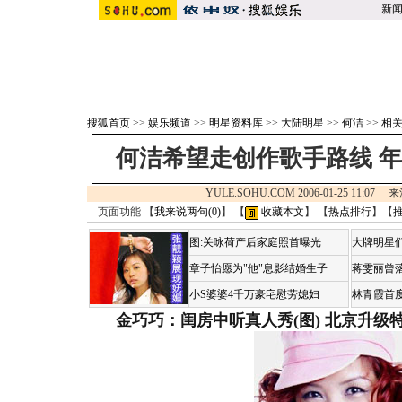
新
搜狐首页
>>
娱乐频道
>>
明星资料库
>>
大陆明星
>>
何洁
>>
相
何洁希望走创作歌手路线 
YULE.SOHU.COM 2006-01-25 11:07
页面功能 【
我来说两句(
0
)
】 【
收藏本文
】 【
热点排行
】【
图:关咏荷产后家庭照首曝光
大牌明星们
章子怡愿为"他"息影结婚生子
蒋雯丽曾
小S婆婆4千万豪宅慰劳媳妇
林青霞首
金巧巧：闺房中听真人秀(图)
北京升级