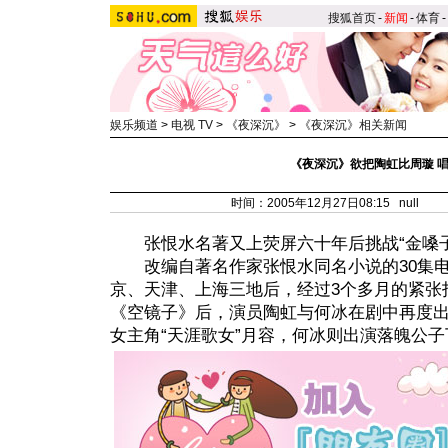
搜狐首页
-
新闻
-
体育
-
娱乐频道
>
电视 TV
>
《夜深沉》
>
《夜深沉》相关新闻
《夜深沉》欲把陶虹比周璇 
时间：2005年12月27日08:15 null
张恨水名著又上荧屏六十年后挑战“金嗓子
改编自著名作家张恨水同名小说的30集电
京、天津、上海三地后，经过3个多月的紧张
《空镜子》后，演员陶虹与何冰在剧中再度
女主角“天涯歌女”月容，何冰则出演落魄公