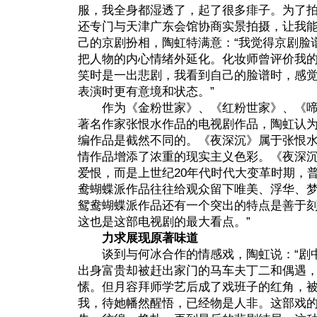
服，我全身都湿透了，起了很多痱子。为了
还专门与天津广东会馆协商实景拍摄，让我能
己的京剧扮相，陶虹特满意：“我觉得京剧脸
把人物的内心情绪外延化。化妆师曾评价我
笑时是一出悲剧，我看到自己的脸谱时，感
表演时更有意境和状态。”
作为《金粉世家》、《红粉世家》、《啼
著名作家张恨水作品的电视剧作品，陶虹认为
编作品是截然不同的。《夜深沉》属于张恨
情作品增添了浓重的现实主义色彩。《夜深
爱恨，而是上世纪20年代时代大变革时期，
鸯蝴蝶派作品往往给观众留下唯美、浮华、
鸳鸯蝴蝶派作品还有一个突出的特点是善于
这也是这部电视剧的最大看点。”
力求展现原著味道
谈到与何冰合作的情感戏，陶虹说：“剧中
出身富贵却被赶出家门的马车夫丁二和偶遇
愫。但月容拜师学艺后成了戏班子的红角，
我，待她幡然醒悟，已经物是人非。这部戏