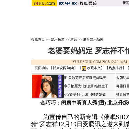
新
搜狐首页
>>
娱乐频道
>>
港台
>>
港台娱乐新闻
老婆要妈妈定 罗志祥不
YULE.SOHU.COM 2005-12-20 14
页面功能 【
我来说两句(
4
)
】 【
收藏本文
】 【
热点排行
】
图:关咏荷产后家庭照首曝光
大牌明星
章子怡愿为"他"息影结婚生子
蒋雯丽
小S婆婆4千万豪宅慰劳媳妇
林青霞
金巧巧：闺房中听真人秀(图)
北京升级
为宣传自己的新专辑《催眠SHO
猪”罗志祥12月19日受腾讯之邀来