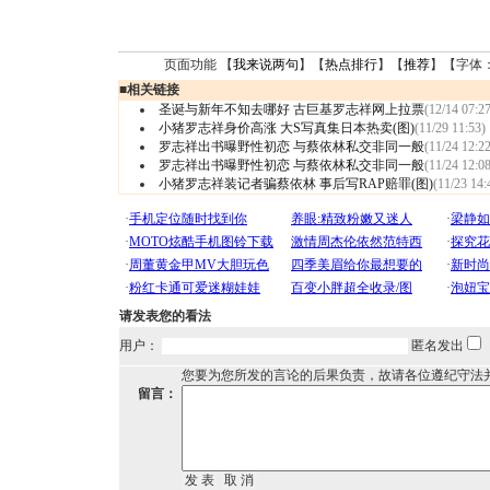
页面功能 【
我来说两句
】【
热点排行
】【
推荐
】【字体
■
相关链接
圣诞与新年不知去哪好 古巨基罗志祥网上拉票
(12/14 07:27
小猪罗志祥身价高涨 大S写真集日本热卖(图)
(11/29 11:53)
罗志祥出书曝野性初恋 与蔡依林私交非同一般
(11/24 12:22
罗志祥出书曝野性初恋 与蔡依林私交非同一般
(11/24 12:08
小猪罗志祥装记者骗蔡依林 事后写RAP赔罪(图)
(11/23 14:
请发表您的看法
用户：
匿名发出
您要为您所发的言论的后果负责，故请各位遵纪守法
留言：