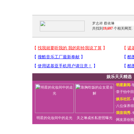
共找到
19,697
个相关网页.
娱乐天天精选
·
明星新闻
-
·
章子怡中田
·
娱乐社区
-
·
八位保养得
·
我音我秀
-
明星的化妆间中的走光
关之琳成长私密照曝光
·
网友原创视