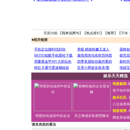
页面功能 【
我来说两句
】【
热点排行
】【
推荐
】【字体
■
相关链接
娱乐天天精选
·
明星新闻
-
·
章子怡中田
·
娱乐社区
-
·
八位保养得
·
我音我秀
-
明星的化妆间中的走光
关之琳成长私密照曝光
·
网友原创视
请发表您的看法