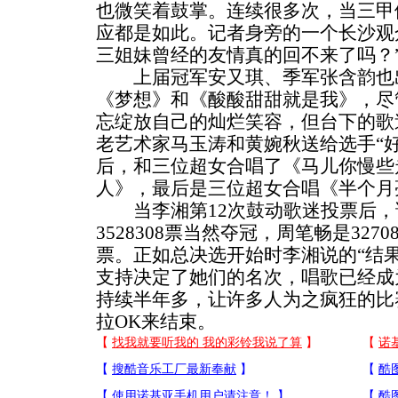
也微笑着鼓掌。连续很多次，当三甲
应都是如此。记者身旁的一个长沙观
三姐妹曾经的友情真的回不来了吗？
上届冠军安又琪、季军张含韵也出
《梦想》和《酸酸甜甜就是我》，尽
忘绽放自己的灿烂笑容，但台下的歌
老艺术家马玉涛和黄婉秋送给选手“
后，和三位超女合唱了《马儿你慢些
人》，最后是三位超女合唱《半个月
当李湘第12次鼓动歌迷投票后，
3528308票当然夺冠，周笔畅是32708
票。正如总决选开始时李湘说的“结
支持决定了她们的名次，唱歌已经成
持续半年多，让许多人为之疯狂的比
拉OK来结束。