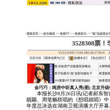
新
搜狐首页
>>
娱乐频道
>>
电视TV
>>
电视前沿
>>
“狐”说超级女
3528308票
YULE.SOHU.COM 2005-08-27 09:4
页面功能 【
我来说两句(
7
)
】 【
收藏本文
】 【
热点排行
】
图:关咏荷产后家庭照首曝光
大牌明星
章子怡愿为"他"息影结婚生子
蒋雯丽
小S婆婆4千万豪宅慰劳媳妇
林青霞
金巧巧：闺房中听真人秀(图)
北京升级
本报长沙8月26日讯(记者郝东智)
靓颖、周笔畅联唱的《想唱就唱》中，
年度总决选在湖南卫视演播大厅开幕