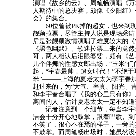
演唱《故乡的云》、周笔畅演唱《万
人期待中的总决赛，颇像《夕阳红》
会》的集合。
60位曾被PK掉的超女，也来到
靓颖拉票，尽管主持人说是现场采访
后是张靓颖激情演唱了难度较大的《W
《黑色幽默》。歌迷拉票上来的竟然
哥，两人相认后泪眼婆娑，颇有《艺
几个伴舞的性感女郎出场，“玉米”
起，“宇春最帅，超女时代！”不绝于
米”———上海的夏老太太为李宇春
赶过来的，为“大气、率真、阳光、
和李宇春合唱了《我的心里只有你》
离间的人，估计夏老太太一定不知道
记者注意到一个细节，每当李宇春
洁会十分开心地鼓掌，跟着唱歌。到
不笑了，很心不在焉的样子，一旁的
不鼓掌。而周笔畅出场时，她虽然没