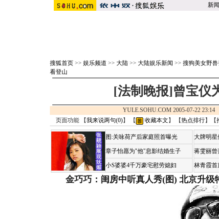
新
搜狐首页
>>
娱乐频道
>>
大陆
>>
大陆娱乐新闻
>>
搜狗美女野兽
看登山
[法制晚报]曾宝仪
YULE.SOHU.COM 2005-07-22 23
页面功能 【
我来说两句(
0
)
】 【
收藏本文
】 【
热点排行
】【
图:关咏荷产后家庭照首曝光
大牌明星
章子怡愿为"他"息影结婚生子
蒋雯丽曾
小S婆婆4千万豪宅慰劳媳妇
林青霞首
金巧巧：闺房中听真人秀(图)
北京升级