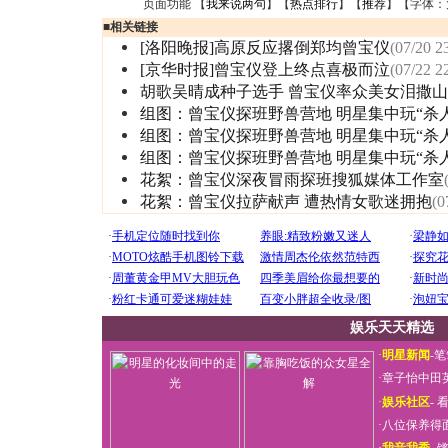
页面功能 【
我来说两句
】【
热点排行
】【
推荐
】【字体：
■
相关链接
[洛阳晚报]高原反应撂倒郑均曾宝仪
(07/20 2
[京华时报]曾宝仪登上终点喜极而泣
(07/22 2
胡歌吴晴成种子选手 曾宝仪率众美女泪撒
组图：曾宝仪探班野兽营地 明星集中玩“杀人
组图：曾宝仪探班野兽营地 明星集中玩“杀人
组图：曾宝仪探班野兽营地 明星集中玩“杀人
花絮：曾宝仪深夜冒雨探班搜狐媒体工作室
花絮：曾宝仪拉萨献声 遭热情女歌迷拥抱
(0
娱乐天天精选
·
明星新闻
-
笔
·
章子怡中田
·
娱乐社区
-
看
·
八位保养得