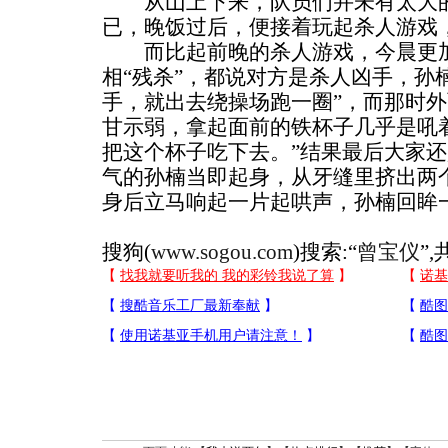
从山上下来，队员们并未有太大的
已，晚饭过后，便接着玩起杀人游戏
而比起前晚的杀人游戏，今晨更加
相“残杀”，都说对方是杀人凶手，孙
手，就出去绕操场跑一圈”，而那时
甘示弱，拿起面前的铁杯子几乎是吼
把这个杯子吃下去。”结果最后大家
气的孙楠当即起身，从牙缝里挤出两个
身后立马响起一片起哄声，孙楠回眸
搜狗(
www.sogou.com
)搜索:“
曾宝仪
”