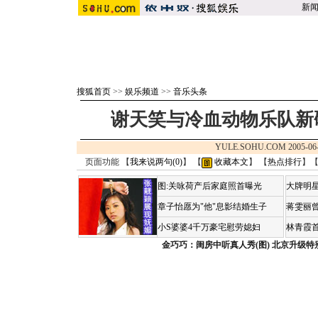
新
搜狐首页
>>
娱乐频道
>>
音乐头条
谢天笑与冷血动物乐队新
YULE.SOHU.COM 2005-06
页面功能 【
我来说两句(
0
)
】 【
收藏本文
】 【
热点排行
】
图:关咏荷产后家庭照首曝光
大牌明星
章子怡愿为"他"息影结婚生子
蒋雯丽
小S婆婆4千万豪宅慰劳媳妇
林青霞
金巧巧：闺房中听真人秀(图)
北京升级特