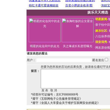
娱乐天天精选
·
明星新闻
-
·
章子怡中田
·
娱乐社区
-
·
八位保养得
·
我音我秀
-
明星的化妆间中的走光
关之琳成长私密照曝光
·
网友原创视
请发表您的看法
用户：
匿名发出
您要为您所发的言论的后果负责，故请各位遵纪守法
留言：
*经营许可证编号：京ICP00000008号
*遵守《互联网电子公告服务管理规定》
*遵守《全国人大常委会关于维护互联网安全的规定》