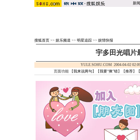
新
搜狐首页
>>
娱乐频道
>>
明星追踪
>>
娱情快报
宇多田光唱片
YULE.SOHU.COM 2004-04-02 
页面功能 【
我来说两句
】【
我要“揪”错
】【
推荐
】