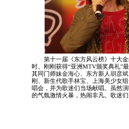
第十一届《东方风云榜》十大金
时。刚刚获得“亚洲MTV颁奖典礼”
其同门师妹
金海心
、东方新人
胡彦斌
刚、新生代歌手
林宝
、上海美少女组合
唱会，并为歌迷们当场献唱。虽然演
的气氛激情火暴，热闹非凡。歌迷们