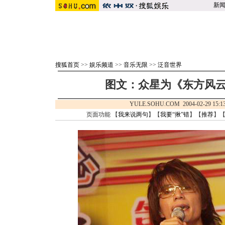
新
搜狐首页
>>
娱乐频道
>>
音乐无限
>>
泛音世界
图文：众星为《东方风云
YULE.SOHU.COM 2004-02-29 1
页面功能 【
我来说两句
】【
我要“揪”错
】【
推荐
】