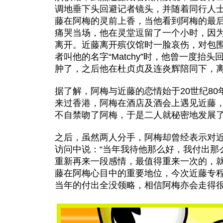
调地垂下头回避记者镜头，并随着同行人
藤在阿梅的灵前上香，当他看到阿梅的最
痛哭当场，他在灵堂逗留了一个小时，因
离开。近藤离开殡仪馆时一脸哀伤，对包
者叫他的名字“Matchy”时，他曾一度抬
肿了，之后他在杜贞贞及连炎辉陪同下，
据了解，阿梅与近藤的恋情始于20世纪80
来过香港，阿梅在酒店及酒会上遇见近藤
不自禁吻了阿梅，于是二人就秘密地发展
之后，虽然两人分手，阿梅却曾经表示对
访问中说：“当年我待他那么好，我付出那
重新再来一段感情，最值得重来一次的，就
藤在阿梅心目中的重要地位，今次近藤专
当年的付出全没领略，相信阿梅亦会走得