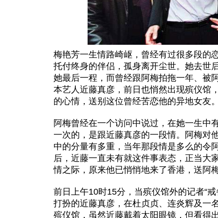
梅艳芳一生情路崎岖，曾经有过很多段的
托付终身的伴侣，孤身离开尘世。她去世
她最后一程，而曾经跟阿梅拍拖一年、被
本艺人近藤真彦，前日也悄然出现殡仪馆
的心情，送别这位曾经苦恋他的异地女友
阿梅曾经在一个访问中说过，在她一生中
一次的，是跟近藤真彦的一段情。阿梅对
中的分量有多重，当年那段情是多么的令
后，近藤一直未有就这件事表态，正当大
情之际，原来他已悄悄地来了香港，送阿
前日上午10时15分，当殡仪馆外的记者“
打扮的近藤真彦，在杜贞贞、连炎辉及一
殡仪馆，虽然近藤戴着太阳眼镜，但看得