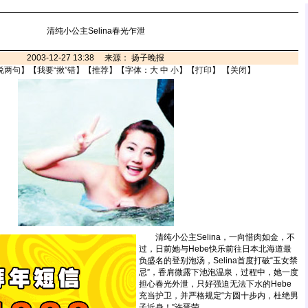
清纯小公主Selina春光乍泄
2003-12-27 13:38 来源： 扬子晚报
说两句
】【
我要“揪”错
】【
推荐
】【字体：
大
中
小
】【
打印
】 【
关闭
】
清纯小公主Selina，一向惜肉如金，不
过，日前她与Hebe快乐前往日本北海道最
负盛名的登别泡汤，Selina首度打破“玉女禁
忌”，香肩微露下池泡温泉，过程中，她一度
担心春光外泄，只好强迫无法下水的Hebe
充当护卫，并严格规定“方圆十步内，杜绝男
子近身！”许晋荣