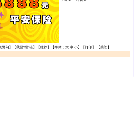
说两句
】【
我要“揪”错
】【
推荐
】【字体：
大
中
小
】【
打印
】 【
关闭
】