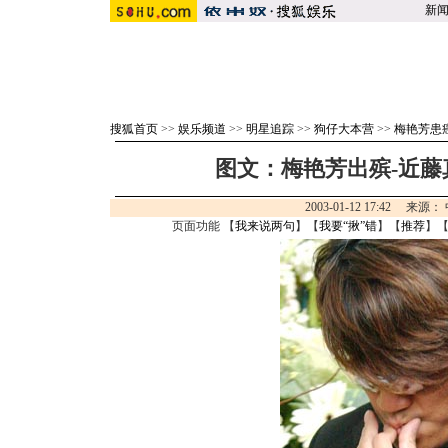
新
搜狐首页
>>
娱乐频道
>>
明星追踪
>>
狗仔大本营
>>
梅艳芳患
图文：梅艳芳出殡-近藤
2003-01-12 17:42 来
页面功能 【
我来说两句
】【
我要“揪”错
】【
推荐
】