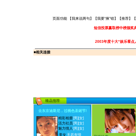
页面功能 【
我来说两句
】【
我要“揪”错
】【
推荐
】【
短信投票赢取榜中榜颁奖
2003年度十大“娱乐看点
■
相关连接
去东京迪斯尼，过桃色圣诞节
!
精彩相册
[男]
[女]
活力社员
[男]
[女]
魅力情人
[男]
[女]
美女
天若有情