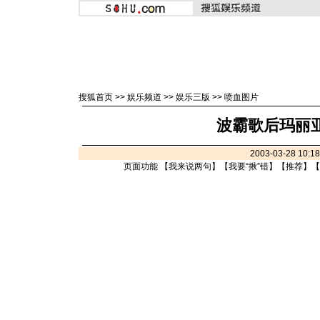
搜狐首页
>>
娱乐频道
>>
娱乐三版
>>
喷血图片
波霸歌后玛丽亚
2003-03-28 10:
页面功能 【
我来说两句
】【
我要“揪”错
】【
推荐
】【