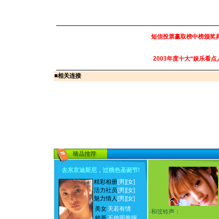
短信投票赢取榜中榜颁奖
2003年度十大“娱乐看点
■
相关连接
去东京迪斯尼，过桃色圣诞节
!
精彩相册
[男]
[女]
活力社员
[男]
[女]
魅力情人
[男]
[女]
美女
天若有情
·
和弦铃声：
帅哥
不帅照脸踢