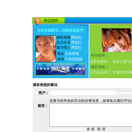
去东京迪斯尼，过桃色圣诞节
!
精彩相册
[男]
[女]
活力社员
[男]
[女]
魅力情人
[男]
[女]
美女
天若有情
·
和弦铃声：
帅哥
不帅照脸踢
很爱很爱你
有多少爱可
·
疯狂音效：
宝贝该起床了
甘撒热血写
请发表您的看法
用户：
您要为您所发的言论的后果负责，故请各位遵纪守法
留言：