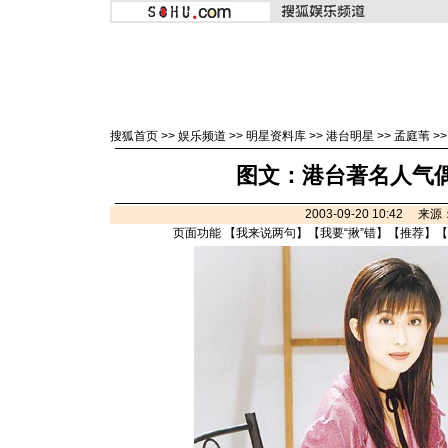
搜狐首页
>>
娱乐频道
>>
明星资料库
>>
港台明星
>>
孟庭苇
>
图文：港台著名人气偶
2003-09-20 10:42 
页面功能 【
我来说两句
】【
我要“揪”错
】【
推荐
】【