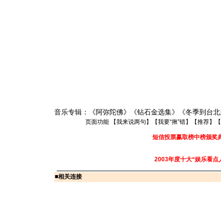
音乐专辑：《阿弥陀佛》《钻石金选集》《冬季到台北
页面功能 【
我来说两句
】【
我要“揪”错
】【
推荐
】【
短信投票赢取榜中榜颁奖
2003年度十大“娱乐看点
■
相关连接