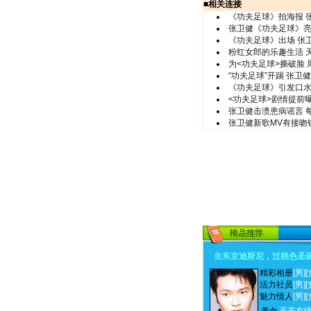
■
相关连接
《功夫足球》拍海报 
张卫健《功夫足球》亮
《功夫足球》出场 张
粉红女郎的乐趣生活 天
为<功夫足球>撕破脸
“功夫足球”开踢 张卫
《功夫足球》引发口水
<功夫足球>剧情提前
张卫健击溃患病谣言 
张卫健新歌MV有接吻
去东京迪斯尼，过桃色圣
精彩相册
[男]
[
活力社员
[男]
[
魅力情人
[男]
[