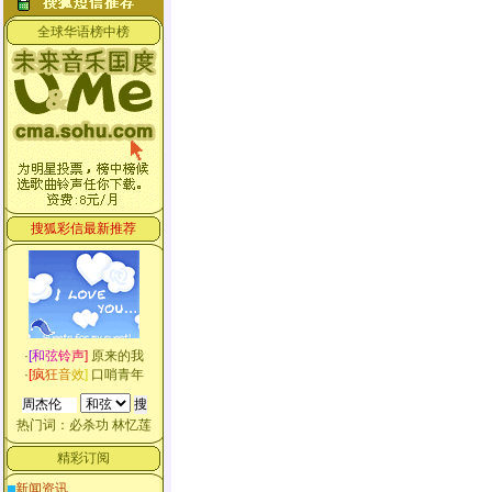
全球华语榜中榜
搜狐彩信最新推荐
·
[
和
弦
铃
声
]
原来的我
·
[
疯
狂
音
效
]
口哨青年
热门词：
必杀功
林忆莲
精彩订阅
新闻资讯