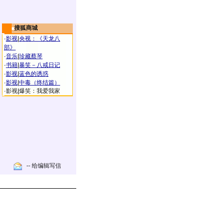
搜狐商城
·
影视
|
央视：《天龙八
部》
·
音乐
|
珍藏蔡琴
·
书籍
|
暴笑－八戒日记
·
影视
|
蓝色的诱惑
·
影视
|
中毒（终结篇）
·
影视
|
爆笑：我爱我家
-- 给编辑写信