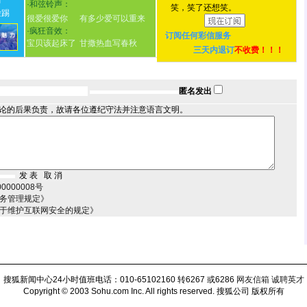
情
·
和弦铃声：
笑，笑了还想笑。
脸踢
很爱很爱你
有多少爱可以重来
·
疯狂音效：
订阅任何
彩信服务
宝贝该起床了
甘撒热血写春秋
三天内退订
不收费！！！
匿名发出
论的后果负责，故请各位遵纪守法并注意语言文明。
000008号
服务管理规定》
关于维护互联网安全的规定》
搜狐新闻中心24小时值班电话：010-65102160 转6267 或6286
网友信箱
诚聘英才
Copyright © 2003 Sohu.com Inc. All rights reserved.
搜狐公司 版权所有