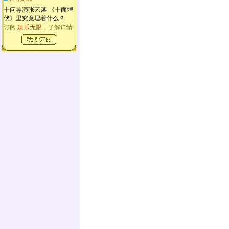
十问导演张艺谋-《十面埋
伏》里究竟埋着什么？
订阅
娱乐无限
，了解详情