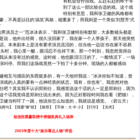
有机会合作拍戏。左赶右赶的终于等
到了这么一部比较合适的戏。这个戏
特别有意思，我和张卫健的风格都有
豪，不再是以往的'搞笑'风格，稳重多了；而我则是一个类似'刘慧芳'式
"
演员之一"范冰冰表示，"我和张卫健特别有默契，大多数镜头都是
是说，他外出经商，很久没回家了，我在家一个人带孩子。那天他突然
话。本来剧本上是没有要求演员流泪的，但当他一边说'你在家不容易
的头时，我心里一酸，眼泪忍不住掉下来。那一个时刻，我忽然觉得自
我从来没有过的感觉。这时候，他也眼泪汪汪的了。一般情况下，一场
演叫停。而我们这场戏竟然一下拍了十多分钟。现场的人都被感动
相互与感应的东西挺多的，有一天他对我说："冰冰你知不知道，曾
演戏的人真的要有一点神经质的状态。我有，你也有"。我忽然对他
仕吧？其实我不认识郑则仕，我感觉说这个话的人一定是郑则仕，因为
这个话我觉得是郑则仕说出来的。因为正好那段时间我在看《肥猫》，
卫健当时吓了一跳，他说你怎么知道的，我就说是感觉。（碧云天）
说两句
】【
我要“揪”错
】【
推荐
】【字体：
大
中
小
】【
打印
】 【
关闭
】
短信投票赢取榜中榜颁奖典礼入场券
2003年度十大“娱乐看点人物”评选