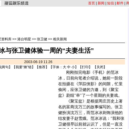
首页
|
新闻
|
短信
|
邮件
|
星资料库
>>
港台明星
>>
张卫健
>>
相关新闻
冰与张卫健体验一周的“夫妻生活”
2003-06-19 11:26
说两句
】【
我要“揪”错
】【
推荐
】【字体：
大
中
小
】【
打印
】 【
关闭
】
刚刚拍完电影《手机》的范冰
冰，日前向笔者介绍说，她前一阶段
在拍摄在《萍踪侠影》的间隙，忙里
偷闲，应张卫健的力邀，到《聚宝
盆》剧组"串"了一个星期的夫妻戏。
《聚宝盆》是根据周庄历史上著
名的富商沈万三的故事编写的。张卫
健扮演沈万三，而范冰冰则饰演他的
结发妻子赵雪娥。范冰冰说："我和张
卫健很早以前就认识了，但是一直没