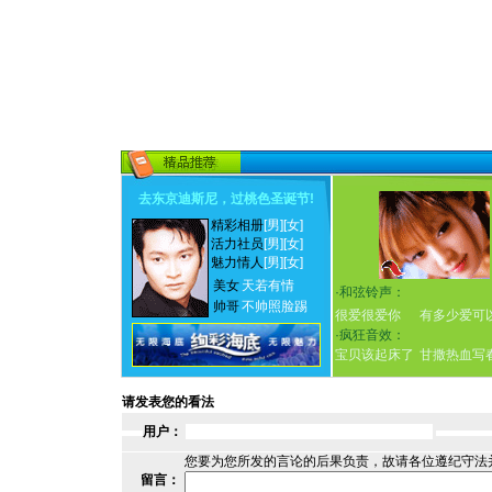
去东京迪斯尼，过桃色圣诞节
!
精彩相册
[男]
[女]
活力社员
[男]
[女]
魅力情人
[男]
[女]
美女
天若有情
·
和弦铃声：
帅哥
不帅照脸踢
很爱很爱你
有多少爱可
·
疯狂音效：
宝贝该起床了
甘撒热血写
请发表您的看法
用户：
您要为您所发的言论的后果负责，故请各位遵纪守法
留言：