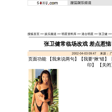
搜狐首页
>>
娱乐频道
>>
明星资料库
>>
港台明星
>>
张卫健
>
张卫健常临场改戏 差点惹恼
2002-04-03 09:47 来源
页面功能 【
我来说两句
】【
我要“揪”错
】
印
】 【
关闭